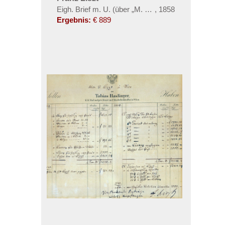
Eigh. Brief m. U. (über „M. Roth“)
,
1858
Ergebnis:
€ 889