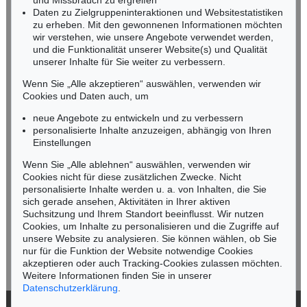
und Missbrauch zu ergreifen
infoheidelberg@kettererkunst.de
Daten zu Zielgruppeninteraktionen und Websitestatistiken
zu erheben. Mit den gewonnenen Informationen möchten
NORDDEUTSCHLAND
wir verstehen, wie unsere Angebote verwendet werden,
und die Funktionalität unserer Website(s) und Qualität
Nico Kassel, M.A.
unserer Inhalte für Sie weiter zu verbessern.
Tel.: +49 (0)89 55244-164
Mobil: +49 (0)171 8618661
Wenn Sie „Alle akzeptieren“ auswählen, verwenden wir
n.kassel@kettererkunst.de
Cookies und Daten auch, um
neue Angebote zu entwickeln und zu verbessern
personalisierte Inhalte anzuzeigen, abhängig von Ihren
Keine Auktion mehr verpassen!
Einstellungen
Wir informieren Sie rechtzeitig.
Wenn Sie „Alle ablehnen“ auswählen, verwenden wir
Cookies nicht für diese zusätzlichen Zwecke. Nicht
personalisierte Inhalte werden u. a. von Inhalten, die Sie
sich gerade ansehen, Aktivitäten in Ihrer aktiven
Suchsitzung und Ihrem Standort beeinflusst. Wir nutzen
Jetzt zum Newsletter anmelden >
Cookies, um Inhalte zu personalisieren und die Zugriffe auf
unsere Website zu analysieren. Sie können wählen, ob Sie
nur für die Funktion der Website notwendige Cookies
akzeptieren oder auch Tracking-Cookies zulassen möchten.
Weitere Informationen finden Sie in unserer
Datenschutzerklärung
.