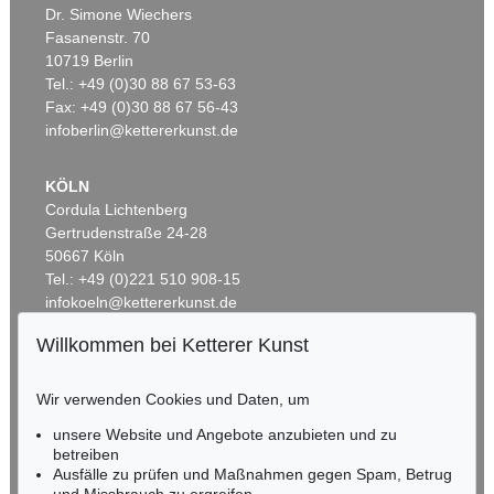
Dr. Simone Wiechers
Fasanenstr. 70
10719 Berlin
Tel.: +49 (0)30 88 67 53-63
Fax: +49 (0)30 88 67 56-43
infoberlin@kettererkunst.de
KÖLN
Cordula Lichtenberg
Gertrudenstraße 24-28
50667 Köln
Tel.: +49 (0)221 510 908-15
infokoeln@kettererkunst.de
Willkommen bei Ketterer Kunst
BADEN-WÜRTTEMBERG
HESSEN
Wir verwenden Cookies und Daten, um
RHEINLAND-PFALZ
Miriam Heß
unsere Website und Angebote anzubieten und zu
Tel.: +49 (0)62 21 58 80-038
betreiben
Fax: +49 (0)62 21 58 80-595
Ausfälle zu prüfen und Maßnahmen gegen Spam, Betrug