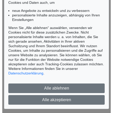
81829 München
Cookies und Daten auch, um
Tel.: +49 (0)89 55 244-0
neue Angebote zu entwickeln und zu verbessern
Fax: +49 (0)89 55 244-177
personalisierte Inhalte anzuzeigen, abhängig von Ihren
info@kettererkunst.de
Einstellungen
Wenn Sie „Alle ablehnen“ auswählen, verwenden wir
HAMBURG
Cookies nicht für diese zusätzlichen Zwecke. Nicht
Louisa von Saucken / Undine Schleifer
personalisierte Inhalte werden u. a. von Inhalten, die Sie
Holstenwall 5
sich gerade ansehen, Aktivitäten in Ihrer aktiven
20355 Hamburg
Suchsitzung und Ihrem Standort beeinflusst. Wir nutzen
Tel.: +49 (0)40 37 49 61-0
Cookies, um Inhalte zu personalisieren und die Zugriffe auf
unsere Website zu analysieren. Sie können wählen, ob Sie
Fax: +49 (0)40 37 49 61-66
nur für die Funktion der Website notwendige Cookies
infohamburg@kettererkunst.de
akzeptieren oder auch Tracking-Cookies zulassen möchten.
Weitere Informationen finden Sie in unserer
Datenschutzerklärung
.
BERLIN
Dr. Simone Wiechers
Fasanenstr. 70
Alle ablehnen
10719 Berlin
Tel.: +49 (0)30 88 67 53-63
Alle akzeptieren
Fax: +49 (0)30 88 67 56-43
infoberlin@kettererkunst.de