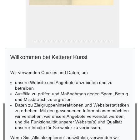
Auktion 379 - Lot 1202
Willkommen bei Ketterer Kunst
Friedrich Hölderlin
Späte Hymnen. 2000/01
Ergebnis:
€ 84
Wir verwenden Cookies und Daten, um
unsere Website und Angebote anzubieten und zu
betreiben
Ausfälle zu prüfen und Maßnahmen gegen Spam, Betrug
und Missbrauch zu ergreifen
Daten zu Zielgruppeninteraktionen und Websitestatistiken
zu erheben. Mit den gewonnenen Informationen möchten
wir verstehen, wie unsere Angebote verwendet werden,
MÜNCHEN
und die Funktionalität unserer Website(s) und Qualität
Hauptsitz
unserer Inhalte für Sie weiter zu verbessern.
Joseph-Wild-Str. 18
Wenn Sie „Alle akzeptieren“ auswählen, verwenden wir