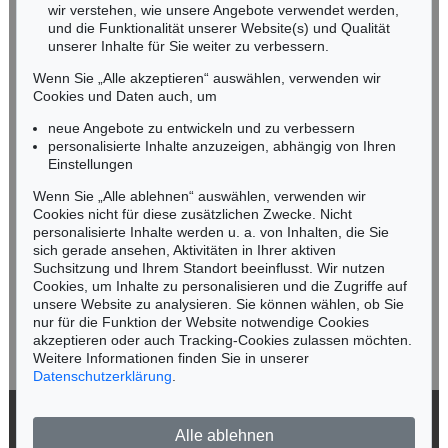
wir verstehen, wie unsere Angebote verwendet werden,
NORDDEUTSCHLAND
und die Funktionalität unserer Website(s) und Qualität
Nico Kassel, M.A.
unserer Inhalte für Sie weiter zu verbessern.
Tel.: +49 (0)89 55244-164
Wenn Sie „Alle akzeptieren“ auswählen, verwenden wir
Mobil: +49 (0)171 8618661
Cookies und Daten auch, um
n.kassel@kettererkunst.de
neue Angebote zu entwickeln und zu verbessern
personalisierte Inhalte anzuzeigen, abhängig von Ihren
Einstellungen
Keine Auktion mehr verpassen!
Wenn Sie „Alle ablehnen“ auswählen, verwenden wir
Wir informieren Sie rechtzeitig.
Cookies nicht für diese zusätzlichen Zwecke. Nicht
personalisierte Inhalte werden u. a. von Inhalten, die Sie
sich gerade ansehen, Aktivitäten in Ihrer aktiven
Suchsitzung und Ihrem Standort beeinflusst. Wir nutzen
Cookies, um Inhalte zu personalisieren und die Zugriffe auf
Jetzt zum Newsletter anmelden >
unsere Website zu analysieren. Sie können wählen, ob Sie
nur für die Funktion der Website notwendige Cookies
akzeptieren oder auch Tracking-Cookies zulassen möchten.
Weitere Informationen finden Sie in unserer
Datenschutzerklärung
.
© 2026 Ketterer Kunst GmbH & Co. KG
Alle ablehnen