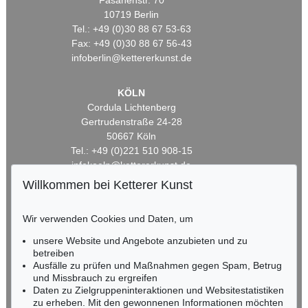
Fasanenstr. 70
10719 Berlin
Tel.: +49 (0)30 88 67 53-63
Fax: +49 (0)30 88 67 56-43
infoberlin@kettererkunst.de
KÖLN
Cordula Lichtenberg
Gertrudenstraße 24-28
50667 Köln
Tel.: +49 (0)221 510 908-15
infokoeln@kettererkunst.de
Willkommen bei Ketterer Kunst
BADEN-WÜRTTEMBERG
HESSEN
Wir verwenden Cookies und Daten, um
RHEINLAND-PFALZ
unsere Website und Angebote anzubieten und zu
Miriam Heß
betreiben
Tel.: +49 (0)62 21 58 80-038
Ausfälle zu prüfen und Maßnahmen gegen Spam, Betrug
Fax: +49 (0)62 21 58 80-595
und Missbrauch zu ergreifen
infoheidelberg@kettererkunst.de
Daten zu Zielgruppeninteraktionen und Websitestatistiken
zu erheben. Mit den gewonnenen Informationen möchten