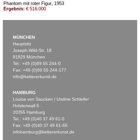
Phantom mit roter Figur
, 1953
Ergebnis:
€ 516.000
MÜNCHEN
Hauptsitz
Joseph-Wild-Str. 18
81829 München
Tel.: +49 (0)89 55 244-0
Fax: +49 (0)89 55 244-177
info@kettererkunst.de
Auktion 416 - Lot 706
W. BAUMEISTER
Mo
, 1954
HAMBURG
Ergebnis:
€ 439.200
Louisa von Saucken / Undine Schleifer
Holstenwall 5
20355 Hamburg
Tel.: +49 (0)40 37 49 61-0
Fax: +49 (0)40 37 49 61-66
infohamburg@kettererkunst.de