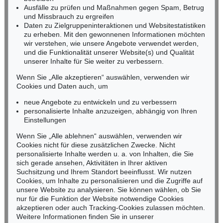
Ausfälle zu prüfen und Maßnahmen gegen Spam, Betrug
Fax: +49 (0)62 21 58 80-595
und Missbrauch zu ergreifen
infoheidelberg@kettererkunst.de
Daten zu Zielgruppeninteraktionen und Websitestatistiken
zu erheben. Mit den gewonnenen Informationen möchten
wir verstehen, wie unsere Angebote verwendet werden,
NORDDEUTSCHLAND
und die Funktionalität unserer Website(s) und Qualität
Nico Kassel, M.A.
unserer Inhalte für Sie weiter zu verbessern.
Tel.: +49 (0)89 55244-164
Mobil: +49 (0)171 8618661
Wenn Sie „Alle akzeptieren“ auswählen, verwenden wir
n.kassel@kettererkunst.de
Cookies und Daten auch, um
Auktion 298 - Lot 301
WILLI BAUMEISTER
neue Angebote zu entwickeln und zu verbessern
Expressive Landschaft
, 1947
personalisierte Inhalte anzuzeigen, abhängig von Ihren
Ergebnis:
€ 239.850
Keine Auktion mehr verpassen!
Einstellungen
Wir informieren Sie rechtzeitig.
Wenn Sie „Alle ablehnen“ auswählen, verwenden wir
Cookies nicht für diese zusätzlichen Zwecke. Nicht
personalisierte Inhalte werden u. a. von Inhalten, die Sie
sich gerade ansehen, Aktivitäten in Ihrer aktiven
Suchsitzung und Ihrem Standort beeinflusst. Wir nutzen
Jetzt zum Newsletter anmelden >
Cookies, um Inhalte zu personalisieren und die Zugriffe auf
unsere Website zu analysieren. Sie können wählen, ob Sie
nur für die Funktion der Website notwendige Cookies
akzeptieren oder auch Tracking-Cookies zulassen möchten.
Weitere Informationen finden Sie in unserer