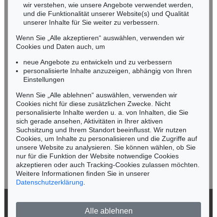
wir verstehen, wie unsere Angebote verwendet werden,
NORDDEUTSCHLAND
und die Funktionalität unserer Website(s) und Qualität
Nico Kassel, M.A.
unserer Inhalte für Sie weiter zu verbessern.
Tel.: +49 (0)89 55244-164
Wenn Sie „Alle akzeptieren“ auswählen, verwenden wir
Mobil: +49 (0)171 8618661
Cookies und Daten auch, um
n.kassel@kettererkunst.de
neue Angebote zu entwickeln und zu verbessern
personalisierte Inhalte anzuzeigen, abhängig von Ihren
Einstellungen
Keine Auktion mehr verpassen!
Wenn Sie „Alle ablehnen“ auswählen, verwenden wir
Wir informieren Sie rechtzeitig.
Cookies nicht für diese zusätzlichen Zwecke. Nicht
personalisierte Inhalte werden u. a. von Inhalten, die Sie
sich gerade ansehen, Aktivitäten in Ihrer aktiven
Suchsitzung und Ihrem Standort beeinflusst. Wir nutzen
Cookies, um Inhalte zu personalisieren und die Zugriffe auf
Jetzt zum Newsletter anmelden >
unsere Website zu analysieren. Sie können wählen, ob Sie
nur für die Funktion der Website notwendige Cookies
akzeptieren oder auch Tracking-Cookies zulassen möchten.
Weitere Informationen finden Sie in unserer
Datenschutzerklärung
.
© 2026 Ketterer Kunst GmbH & Co. KG
Alle ablehnen