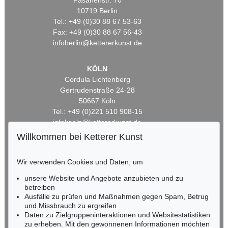
Fasanenstr. 70
10719 Berlin
Tel.: +49 (0)30 88 67 53-63
Fax: +49 (0)30 88 67 56-43
infoberlin@kettererkunst.de
KÖLN
Cordula Lichtenberg
Gertrudenstraße 24-28
50667 Köln
Tel.: +49 (0)221 510 908-15
infokoeln@kettererkunst.de
Willkommen bei Ketterer Kunst
BADEN-WÜRTTEMBERG
HESSEN
Wir verwenden Cookies und Daten, um
RHEINLAND-PFALZ
unsere Website und Angebote anzubieten und zu
Miriam Heß
betreiben
Tel.: +49 (0)62 21 58 80-038
Ausfälle zu prüfen und Maßnahmen gegen Spam, Betrug
Fax: +49 (0)62 21 58 80-595
und Missbrauch zu ergreifen
infoheidelberg@kettererkunst.de
Daten zu Zielgruppeninteraktionen und Websitestatistiken
zu erheben. Mit den gewonnenen Informationen möchten