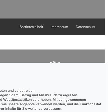
Barrierefreiheit
Impressum
Datenschutz
KÖLN
Cordula Lichtenberg
Gertrudenstraße 24-28
50667 Köln
3
Tel.: +49 (0)221 510 908-15
43
infokoeln@kettererkunst.de
eten und zu betreiben
de
egen Spam, Betrug und Missbrauch zu ergreifen
nd Websitestatistiken zu erheben. Mit den gewonnenen
, wie unsere Angebote verwendet werden, und die Funktionalität
er Inhalte für Sie weiter zu verbessern.