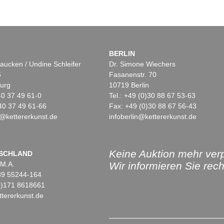
BERLIN
aucken / Undine Schleifer
Dr. Simone Wiechers
5
Fasanenstr. 70
urg
10719 Berlin
)40 37 49 61-0
Tel.: +49 (0)30 88 67 53-63
40 37 49 61-66
Fax: +49 (0)30 88 67 56-43
@kettererkunst.de
infoberlin@kettererkunst.de
Keine Auktion mehr ver
SCHLAND
 M.A.
Wir informieren Sie recht
)89 55244-164
(0)171 8618661
tererkunst.de