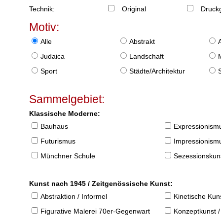
Technik:
Original
Druckg
Motiv:
Alle
Abstrakt
Judaica
Landschaft
Sport
Städte/Architektur
Sammelgebiet:
Klassische Moderne:
Bauhaus
Expressionism
Futurismus
Impressionism
Münchner Schule
Sezessionskun
Kunst nach 1945 / Zeitgenössische Kunst:
Abstraktion / Informel
Kinetische Kun
Figurative Malerei 70er-Gegenwart
Konzeptkunst /