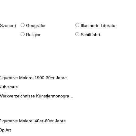
. Szenen)
Geografie
Illustrierte Literatur
Religion
Schifffahrt
Figurative Malerei 1900-30er Jahre
Kubismus
Werkverzeichnisse Künstlermonographien
Figurative Malerei 40er-60er Jahre
Op Art