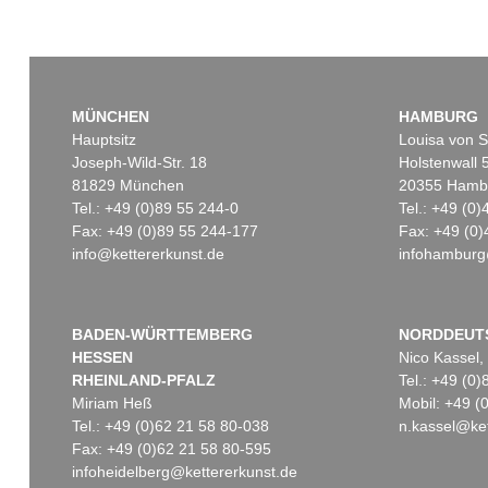
MÜNCHEN
HAMBURG
Hauptsitz
Louisa von S
Joseph-Wild-Str. 18
Holstenwall 
81829 München
20355 Hamb
Tel.: +49 (0)89 55 244-0
Tel.: +49 (0
Fax: +49 (0)89 55 244-177
Fax: +49 (0)
info@kettererkunst.de
infohamburg
BADEN-WÜRTTEMBERG
NORDDEUT
HESSEN
Nico Kassel,
RHEINLAND-PFALZ
Tel.: +49 (0
Miriam Heß
Mobil: +49 
Tel.: +49 (0)62 21 58 80-038
n.kassel@ket
Fax: +49 (0)62 21 58 80-595
infoheidelberg@kettererkunst.de