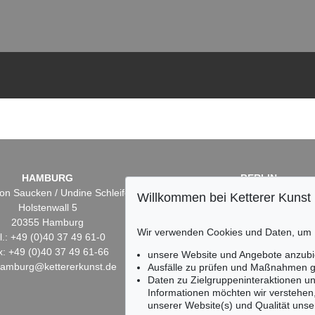
HAMBURG
BERLIN
on Saucken / Undine Schleifer
Dr. Simone Wiechers
Willkommen bei Ketterer Kunst
Holstenwall 5
Fasanenstr. 70
20355 Hamburg
10719 Berlin
Wir verwenden Cookies und Daten, um
l.: +49 (0)40 37 49 61-0
Tel.: +49 (0)30 88 67 53-6
x: +49 (0)40 37 49 61-66
Fax: +49 (0)30 88 67 56-
unsere Website und Angebote anzubi
hamburg@kettererkunst.de
infoberlin@kettererkunst.
Ausfälle zu prüfen und Maßnahmen g
Daten zu Zielgruppeninteraktionen u
Informationen möchten wir verstehen
unserer Website(s) und Qualität unser