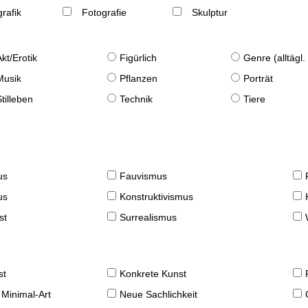
rafik
Fotografie
Skulptur
Akt/Erotik
Figürlich
Genre (alltägl
Musik
Pflanzen
Porträt
Stilleben
Technik
Tiere
us
Fauvismus
us
Konstruktivismus
st
Surrealismus
st
Konkrete Kunst
 Minimal-Art
Neue Sachlichkeit