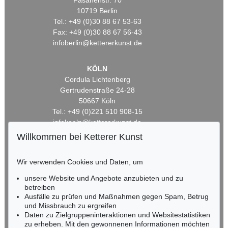
Fasanenstr. 70
10719 Berlin
Tel.: +49 (0)30 88 67 53-63
Fax: +49 (0)30 88 67 56-43
infoberlin@kettererkunst.de
KÖLN
Cordula Lichtenberg
Gertrudenstraße 24-28
50667 Köln
Tel.: +49 (0)221 510 908-15
infokoeln@kettererkunst.de
Willkommen bei Ketterer Kunst
BADEN-WÜRTTEMBERG
HESSEN
Wir verwenden Cookies und Daten, um
RHEINLAND-PFALZ
unsere Website und Angebote anzubieten und zu
Miriam Heß
betreiben
Tel.: +49 (0)62 21 58 80-038
Ausfälle zu prüfen und Maßnahmen gegen Spam, Betrug
Fax: +49 (0)62 21 58 80-595
und Missbrauch zu ergreifen
infoheidelberg@kettererkunst.de
Daten zu Zielgruppeninteraktionen und Websitestatistiken
zu erheben. Mit den gewonnenen Informationen möchten