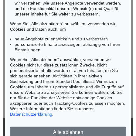
wir verstehen, wie unsere Angebote verwendet werden,
NORDDEUTSCHLAND
und die Funktionalität unserer Website(s) und Qualität
Nico Kassel, M.A.
unserer Inhalte für Sie weiter zu verbessern.
Tel.: +49 (0)89 55244-164
Wenn Sie „Alle akzeptieren“ auswählen, verwenden wir
Mobil: +49 (0)171 8618661
Cookies und Daten auch, um
n.kassel@kettererkunst.de
neue Angebote zu entwickeln und zu verbessern
personalisierte Inhalte anzuzeigen, abhängig von Ihren
Einstellungen
Keine Auktion mehr verpassen!
Wenn Sie „Alle ablehnen“ auswählen, verwenden wir
Wir informieren Sie rechtzeitig.
Cookies nicht für diese zusätzlichen Zwecke. Nicht
personalisierte Inhalte werden u. a. von Inhalten, die Sie
sich gerade ansehen, Aktivitäten in Ihrer aktiven
Suchsitzung und Ihrem Standort beeinflusst. Wir nutzen
Cookies, um Inhalte zu personalisieren und die Zugriffe auf
Jetzt zum Newsletter anmelden >
unsere Website zu analysieren. Sie können wählen, ob Sie
nur für die Funktion der Website notwendige Cookies
akzeptieren oder auch Tracking-Cookies zulassen möchten.
Weitere Informationen finden Sie in unserer
Datenschutzerklärung
.
© 2026 Ketterer Kunst GmbH & Co. KG
Alle ablehnen