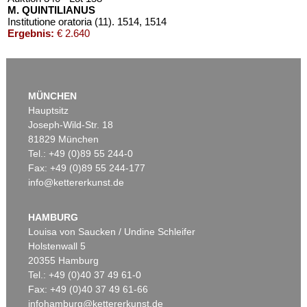
M. QUINTILIANUS
Institutione oratoria (11). 1514
, 1514
Ergebnis:
€ 2.640
MÜNCHEN
Hauptsitz
Joseph-Wild-Str. 18
81829 München
Tel.: +49 (0)89 55 244-0
Fax: +49 (0)89 55 244-177
info@kettererkunst.de
Auktion 340 - Lot 159
Auktion 305 - Lot 191
M. QUINTILIANUS
M. QUINTILIANUS
Oratoris Institutionum. 1529
, 1529
De institutione oratoria. 1549.
, 1549
HAMBURG
Ergebnis:
€ 384
Ergebnis:
€ 333
Louisa von Saucken / Undine Schleifer
Holstenwall 5
20355 Hamburg
Tel.: +49 (0)40 37 49 61-0
Fax: +49 (0)40 37 49 61-66
infohamburg@kettererkunst.de