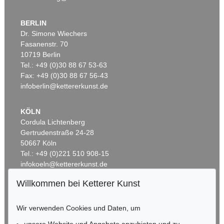
BERLIN
Dr. Simone Wiechers
Fasanenstr. 70
Auktion 426 - Lot 459
10719 Berlin
M. QUINTILIANUS
Oratiarum institutionum.
, 1548
Tel.: +49 (0)30 88 67 53-63
Ergebnis:
€ 204
Fax: +49 (0)30 88 67 56-43
infoberlin@kettererkunst.de
KÖLN
Cordula Lichtenberg
Gertrudenstraße 24-28
50667 Köln
Tel.: +49 (0)221 510 908-15
infokoeln@kettererkunst.de
Willkommen bei Ketterer Kunst
BADEN-WÜRTTEMBERG
HESSEN
Wir verwenden Cookies und Daten, um
RHEINLAND-PFALZ
Miriam Heß