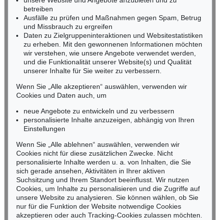
unsere Website und Angebote anzubieten und zu
Tel.: +49 (0)62 21 58 80-038
betreiben
Fax: +49 (0)62 21 58 80-595
Ausfälle zu prüfen und Maßnahmen gegen Spam, Betrug
und Missbrauch zu ergreifen
infoheidelberg@kettererkunst.de
Daten zu Zielgruppeninteraktionen und Websitestatistiken
zu erheben. Mit den gewonnenen Informationen möchten
NORDDEUTSCHLAND
wir verstehen, wie unsere Angebote verwendet werden,
und die Funktionalität unserer Website(s) und Qualität
Nico Kassel, M.A.
unserer Inhalte für Sie weiter zu verbessern.
Tel.: +49 (0)89 55244-164
Mobil: +49 (0)171 8618661
Wenn Sie „Alle akzeptieren“ auswählen, verwenden wir
n.kassel@kettererkunst.de
Cookies und Daten auch, um
neue Angebote zu entwickeln und zu verbessern
personalisierte Inhalte anzuzeigen, abhängig von Ihren
Keine Auktion mehr verpassen!
Einstellungen
Wir informieren Sie rechtzeitig.
Wenn Sie „Alle ablehnen“ auswählen, verwenden wir
Cookies nicht für diese zusätzlichen Zwecke. Nicht
personalisierte Inhalte werden u. a. von Inhalten, die Sie
sich gerade ansehen, Aktivitäten in Ihrer aktiven
Suchsitzung und Ihrem Standort beeinflusst. Wir nutzen
Jetzt zum Newsletter anmelden >
Cookies, um Inhalte zu personalisieren und die Zugriffe auf
unsere Website zu analysieren. Sie können wählen, ob Sie
nur für die Funktion der Website notwendige Cookies
akzeptieren oder auch Tracking-Cookies zulassen möchten.