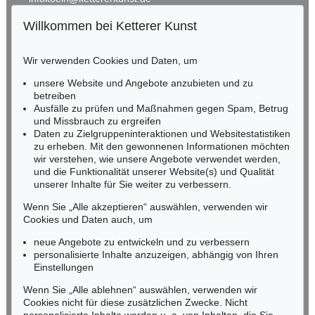
Willkommen bei Ketterer Kunst
BADEN-WÜRTTEMBERG
HESSEN
Wir verwenden Cookies und Daten, um
RHEINLAND-PFALZ
Miriam Heß
unsere Website und Angebote anzubieten und zu
Tel.: +49 (0)62 21 58 80-038
betreiben
Ausfälle zu prüfen und Maßnahmen gegen Spam, Betrug
Fax: +49 (0)62 21 58 80-595
und Missbrauch zu ergreifen
infoheidelberg@kettererkunst.de
Daten zu Zielgruppeninteraktionen und Websitestatistiken
zu erheben. Mit den gewonnenen Informationen möchten
wir verstehen, wie unsere Angebote verwendet werden,
NORDDEUTSCHLAND
und die Funktionalität unserer Website(s) und Qualität
Nico Kassel, M.A.
unserer Inhalte für Sie weiter zu verbessern.
Tel.: +49 (0)89 55244-164
Mobil: +49 (0)171 8618661
Wenn Sie „Alle akzeptieren“ auswählen, verwenden wir
n.kassel@kettererkunst.de
Cookies und Daten auch, um
neue Angebote zu entwickeln und zu verbessern
personalisierte Inhalte anzuzeigen, abhängig von Ihren
Keine Auktion mehr verpassen!
Einstellungen
Wir informieren Sie rechtzeitig.
Wenn Sie „Alle ablehnen“ auswählen, verwenden wir
Cookies nicht für diese zusätzlichen Zwecke. Nicht