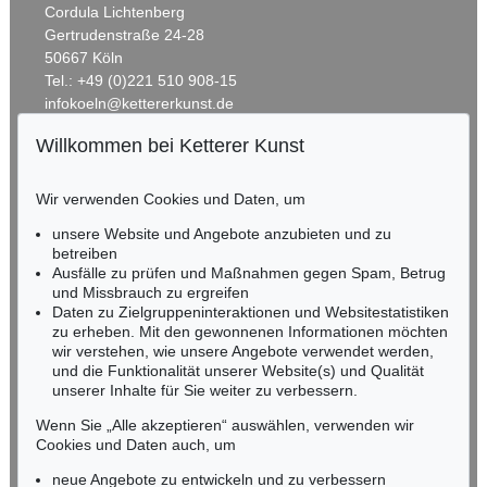
HERMANN MAX PECHSTEIN
Cordula Lichtenberg
Reisebilder
, 1919
Gertrudenstraße 24-28
Schätzpreis:
€ 1.600
50667 Köln
Tel.: +49 (0)221 510 908-15
infokoeln@kettererkunst.de
Willkommen bei Ketterer Kunst
Auktion 560 - Lot 8
BADEN-WÜRTTEMBERG
W. KANDINSKY
HESSEN
Friedlich
, 1930
Wir verwenden Cookies und Daten, um
Ergebnis:
€ 787.400
RHEINLAND-PFALZ
Miriam Heß
unsere Website und Angebote anzubieten und zu
Tel.: +49 (0)62 21 58 80-038
betreiben
Fax: +49 (0)62 21 58 80-595
Ausfälle zu prüfen und Maßnahmen gegen Spam, Betrug
Auktion 610 - Lot 426000322
und Missbrauch zu ergreifen
infoheidelberg@kettererkunst.de
MARC CHAGALL
Daten zu Zielgruppeninteraktionen und Websitestatistiken
Chagall Lithographe. Bde. 1-3
, 1960
zu erheben. Mit den gewonnenen Informationen möchten
Schätzpreis:
€ 1.000
NORDDEUTSCHLAND
wir verstehen, wie unsere Angebote verwendet werden,
und die Funktionalität unserer Website(s) und Qualität
Nico Kassel, M.A.
unserer Inhalte für Sie weiter zu verbessern.
Tel.: +49 (0)89 55244-164
Mobil: +49 (0)171 8618661
Wenn Sie „Alle akzeptieren“ auswählen, verwenden wir
n.kassel@kettererkunst.de
Cookies und Daten auch, um
Auktion 606 - Lot 44
WASSILY KANDINSKY
neue Angebote zu entwickeln und zu verbessern
Bei Oberau
, 1908