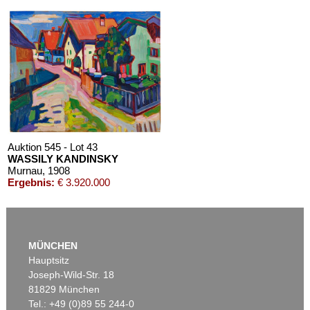
Auktion 610 - Lot 426000268
MARC CHAGALL
Chagall Lithographe. Mit Orig.-Zeichnung von Chagall
, 1963
Schätzpreis:
€ 3.000
Auktion 545 - Lot 43
WASSILY KANDINSKY
Murnau
, 1908
Ergebnis:
€ 3.920.000
Auktion 610 - Lot 126000483
LYONEL FEININGER
MÜNCHEN
Alte Seebären
, 1919
Hauptsitz
Schätzpreis:
€ 2.500
Joseph-Wild-Str. 18
81829 München
Tel.: +49 (0)89 55 244-0