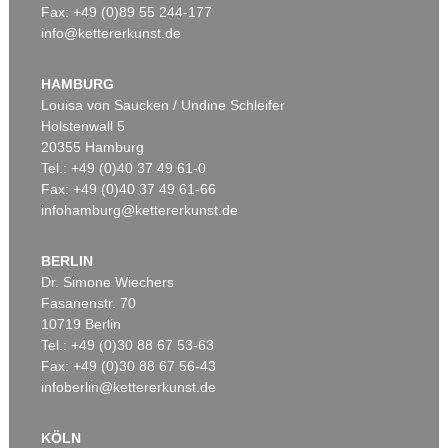
Fax: +49 (0)89 55 244-177
info@kettererkunst.de
Auktion 600 - Lot 61
Auktion 489 - Lot 128
WASSILY KANDINSKY
W. KANDINSKY
Behauptend
, 1926
Treppe zum Schloss (Murnau)
, 1909
HAMBURG
Ergebnis:
€ 3.135.000
Ergebnis:
€ 2.425.000
Louisa von Saucken / Undine Schleifer
Holstenwall 5
20355 Hamburg
Auktion 610 - Lot 426000315
Tel.: +49 (0)40 37 49 61-0
MARC CHAGALL
Fax: +49 (0)40 37 49 61-66
Le Coq rouge
, 1957
infohamburg@kettererkunst.de
Schätzpreis:
€ 1.800
BERLIN
Dr. Simone Wiechers
Fasanenstr. 70
Auktion 415 - Lot 347
Auktion 520 - Lot 376
10719 Berlin
W. KANDINSKY
W. KANDINSKY
Gewebe
, 1923
Gebogene Spitzen
, 1927
Tel.: +49 (0)30 88 67 53-63
Ergebnis:
€ 1.320.000
Ergebnis:
€ 1.105.000
Fax: +49 (0)30 88 67 56-43
infoberlin@kettererkunst.de
Auktion 610 - Lot 426000372
KÖLN