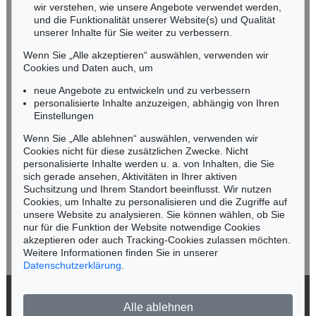
wir verstehen, wie unsere Angebote verwendet werden,
NORDDEUTSCHLAND
und die Funktionalität unserer Website(s) und Qualität
Nico Kassel, M.A.
unserer Inhalte für Sie weiter zu verbessern.
Tel.: +49 (0)89 55244-164
Wenn Sie „Alle akzeptieren“ auswählen, verwenden wir
Mobil: +49 (0)171 8618661
Cookies und Daten auch, um
n.kassel@kettererkunst.de
neue Angebote zu entwickeln und zu verbessern
personalisierte Inhalte anzuzeigen, abhängig von Ihren
Einstellungen
Keine Auktion mehr verpassen!
Wenn Sie „Alle ablehnen“ auswählen, verwenden wir
Wir informieren Sie rechtzeitig.
Cookies nicht für diese zusätzlichen Zwecke. Nicht
personalisierte Inhalte werden u. a. von Inhalten, die Sie
sich gerade ansehen, Aktivitäten in Ihrer aktiven
Suchsitzung und Ihrem Standort beeinflusst. Wir nutzen
Cookies, um Inhalte zu personalisieren und die Zugriffe auf
Jetzt zum Newsletter anmelden >
unsere Website zu analysieren. Sie können wählen, ob Sie
nur für die Funktion der Website notwendige Cookies
akzeptieren oder auch Tracking-Cookies zulassen möchten.
Weitere Informationen finden Sie in unserer
Datenschutzerklärung
.
© 2026 Ketterer Kunst GmbH & Co. KG
Alle ablehnen