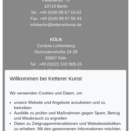
Fasanenstr. 70
10719 Berlin
Tel.: +49 (0)30 88 67 53-63
Fax: +49 (0)30 88 67 56-43
infoberlin@kettererkunst.de
KÖLN
Cordula Lichtenberg
Gertrudenstraße 24-28
50667 Köln
Tel.: +49 (0)221 510 908-15
infokoeln@kettererkunst.de
Willkommen bei Ketterer Kunst
BADEN-WÜRTTEMBERG
HESSEN
Wir verwenden Cookies und Daten, um
RHEINLAND-PFALZ
unsere Website und Angebote anzubieten und zu
Miriam Heß
betreiben
Tel.: +49 (0)62 21 58 80-038
Ausfälle zu prüfen und Maßnahmen gegen Spam, Betrug
Fax: +49 (0)62 21 58 80-595
und Missbrauch zu ergreifen
infoheidelberg@kettererkunst.de
Daten zu Zielgruppeninteraktionen und Websitestatistiken
zu erheben. Mit den gewonnenen Informationen möchten