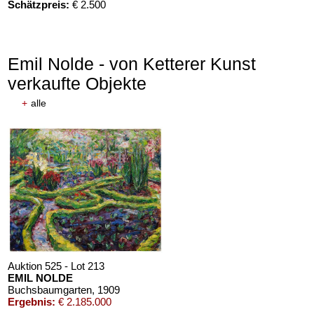
Schätzpreis:
€ 2.500
Emil Nolde - von Ketterer Kunst
verkaufte Objekte
+
alle
Auktion 610 - Lot 426000372
HERMANN MAX PECHSTEIN
Reisebilder
, 1919
Schätzpreis:
€ 1.600
Auktion 525 - Lot 213
EMIL NOLDE
Buchsbaumgarten
, 1909
Ergebnis:
€ 2.185.000