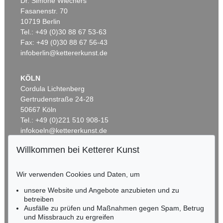
Dr. Simone Wiechers
Fasanenstr. 70
Auktion 530 - Lot 81
10719 Berlin
EMIL NOLDE
Rittersporn und Silberpappeln
, 1929
Tel.: +49 (0)30 88 67 53-63
Ergebnis:
€ 1.165.000
Fax: +49 (0)30 88 67 56-43
infoberlin@kettererkunst.de
KÖLN
Cordula Lichtenberg
Gertrudenstraße 24-28
50667 Köln
Tel.: +49 (0)221 510 908-15
infokoeln@kettererkunst.de
Willkommen bei Ketterer Kunst
Auktion 535 - Lot 44
BADEN-WÜRTTEMBERG
EMIL NOLDE
HESSEN
Meer (D)
, 1930
Wir verwenden Cookies und Daten, um
Ergebnis:
€ 985.000
RHEINLAND-PFALZ
Miriam Heß
unsere Website und Angebote anzubieten und zu
Tel.: +49 (0)62 21 58 80-038
betreiben
Ausfälle zu prüfen und Maßnahmen gegen Spam, Betrug
Fax: +49 (0)62 21 58 80-595
und Missbrauch zu ergreifen
infoheidelberg@kettererkunst.de