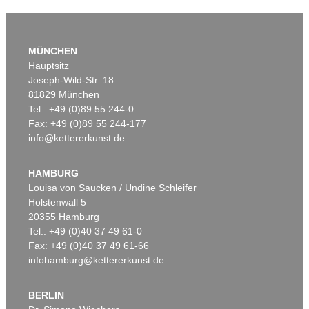
MÜNCHEN
Hauptsitz
Joseph-Wild-Str. 18
81829 München
Tel.: +49 (0)89 55 244-0
Fax: +49 (0)89 55 244-177
info@kettererkunst.de
Auktion 479 - Lot 822
EMIL NOLDE
Herbstwolken, Friesland
, 1929
HAMBURG
Ergebnis:
€ 1.645.000
Louisa von Saucken / Undine Schleifer
Holstenwall 5
20355 Hamburg
Tel.: +49 (0)40 37 49 61-0
Fax: +49 (0)40 37 49 61-66
infohamburg@kettererkunst.de
BERLIN