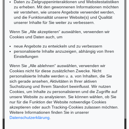
Daten zu Zielgruppeninteraktionen und Websitestatistiken
zu erheben. Mit den gewonnenen Informationen möchten
wir verstehen, wie unsere Angebote verwendet werden,
NORDDEUTSCHLAND
und die Funktionalität unserer Website(s) und Qualität
Nico Kassel, M.A.
unserer Inhalte für Sie weiter zu verbessern.
Tel.: +49 (0)89 55244-164
Mobil: +49 (0)171 8618661
Wenn Sie „Alle akzeptieren“ auswählen, verwenden wir
n.kassel@kettererkunst.de
Cookies und Daten auch, um
Auktion 560 - Lot 32
EMIL NOLDE
neue Angebote zu entwickeln und zu verbessern
Landschaft mit Seebüllhof
, 1930
personalisierte Inhalte anzuzeigen, abhängig von Ihren
Ergebnis:
€ 914.400
Keine Auktion mehr verpassen!
Einstellungen
Wir informieren Sie rechtzeitig.
Wenn Sie „Alle ablehnen“ auswählen, verwenden wir
Cookies nicht für diese zusätzlichen Zwecke. Nicht
personalisierte Inhalte werden u. a. von Inhalten, die Sie
sich gerade ansehen, Aktivitäten in Ihrer aktiven
Suchsitzung und Ihrem Standort beeinflusst. Wir nutzen
Jetzt zum Newsletter anmelden >
Cookies, um Inhalte zu personalisieren und die Zugriffe auf
unsere Website zu analysieren. Sie können wählen, ob Sie
nur für die Funktion der Website notwendige Cookies
akzeptieren oder auch Tracking-Cookies zulassen möchten.
Weitere Informationen finden Sie in unserer
Auktion 342 - Lot 233
Auktion 560 - Lot 44
Datenschutzerklärung
.
EMIL NOLDE
EMIL NOLDE
Landschaft
, 1909
Vera
, 1919
© 2026 Ketterer Kunst GmbH & Co. KG