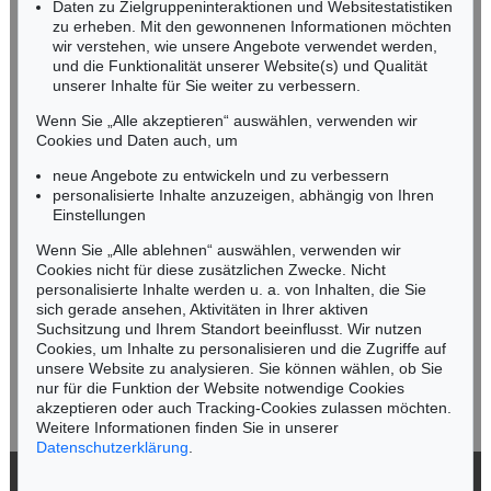
Daten zu Zielgruppeninteraktionen und Websitestatistiken
zu erheben. Mit den gewonnenen Informationen möchten
wir verstehen, wie unsere Angebote verwendet werden,
NORDDEUTSCHLAND
und die Funktionalität unserer Website(s) und Qualität
Nico Kassel, M.A.
unserer Inhalte für Sie weiter zu verbessern.
Tel.: +49 (0)89 55244-164
Mobil: +49 (0)171 8618661
Wenn Sie „Alle akzeptieren“ auswählen, verwenden wir
n.kassel@kettererkunst.de
Cookies und Daten auch, um
Auktion 560 - Lot 32
EMIL NOLDE
neue Angebote zu entwickeln und zu verbessern
Landschaft mit Seebüllhof
, 1930
personalisierte Inhalte anzuzeigen, abhängig von Ihren
Ergebnis:
€ 914.400
Keine Auktion mehr verpassen!
Einstellungen
Wir informieren Sie rechtzeitig.
Wenn Sie „Alle ablehnen“ auswählen, verwenden wir
Cookies nicht für diese zusätzlichen Zwecke. Nicht
personalisierte Inhalte werden u. a. von Inhalten, die Sie
sich gerade ansehen, Aktivitäten in Ihrer aktiven
Suchsitzung und Ihrem Standort beeinflusst. Wir nutzen
Jetzt zum Newsletter anmelden >
Cookies, um Inhalte zu personalisieren und die Zugriffe auf
unsere Website zu analysieren. Sie können wählen, ob Sie
nur für die Funktion der Website notwendige Cookies
akzeptieren oder auch Tracking-Cookies zulassen möchten.
Weitere Informationen finden Sie in unserer
Auktion 342 - Lot 233
Auktion 560 - Lot 44
Datenschutzerklärung
.
EMIL NOLDE
EMIL NOLDE
Landschaft
, 1909
Vera
, 1919
© 2026 Ketterer Kunst GmbH & Co. KG