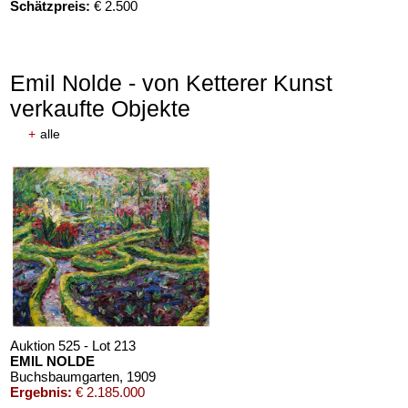
Schätzpreis:
€ 2.500
Emil Nolde - von Ketterer Kunst
verkaufte Objekte
+
alle
Auktion 610 - Lot 426000372
HERMANN MAX PECHSTEIN
Reisebilder
, 1919
Schätzpreis:
€ 1.600
Auktion 525 - Lot 213
EMIL NOLDE
Buchsbaumgarten
, 1909
Ergebnis:
€ 2.185.000