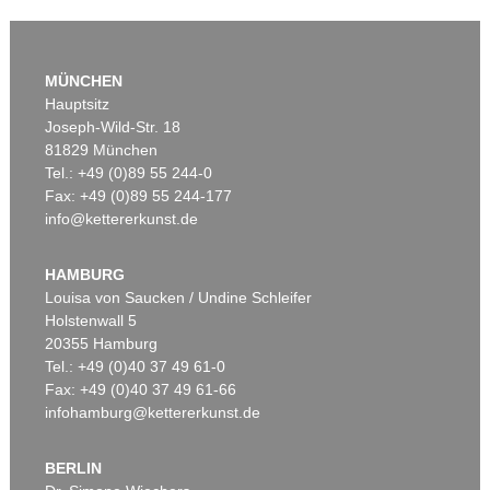
MÜNCHEN
Hauptsitz
Joseph-Wild-Str. 18
81829 München
Tel.: +49 (0)89 55 244-0
Fax: +49 (0)89 55 244-177
info@kettererkunst.de
Auktion 479 - Lot 822
EMIL NOLDE
Herbstwolken, Friesland
, 1929
HAMBURG
Ergebnis:
€ 1.645.000
Louisa von Saucken / Undine Schleifer
Holstenwall 5
20355 Hamburg
Tel.: +49 (0)40 37 49 61-0
Fax: +49 (0)40 37 49 61-66
infohamburg@kettererkunst.de
BERLIN