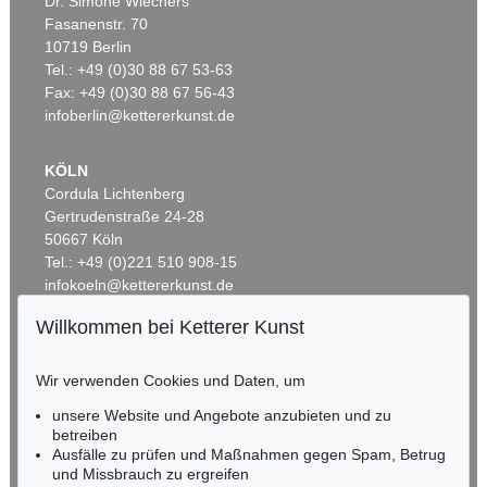
Dr. Simone Wiechers
Fasanenstr. 70
Auktion 530 - Lot 81
10719 Berlin
EMIL NOLDE
Rittersporn und Silberpappeln
, 1929
Tel.: +49 (0)30 88 67 53-63
Ergebnis:
€ 1.165.000
Fax: +49 (0)30 88 67 56-43
infoberlin@kettererkunst.de
KÖLN
Cordula Lichtenberg
Gertrudenstraße 24-28
50667 Köln
Tel.: +49 (0)221 510 908-15
infokoeln@kettererkunst.de
Willkommen bei Ketterer Kunst
Auktion 535 - Lot 44
BADEN-WÜRTTEMBERG
EMIL NOLDE
HESSEN
Meer (D)
, 1930
Wir verwenden Cookies und Daten, um
Ergebnis:
€ 985.000
RHEINLAND-PFALZ
Miriam Heß
unsere Website und Angebote anzubieten und zu
Tel.: +49 (0)62 21 58 80-038
betreiben
Ausfälle zu prüfen und Maßnahmen gegen Spam, Betrug
Fax: +49 (0)62 21 58 80-595
und Missbrauch zu ergreifen
infoheidelberg@kettererkunst.de