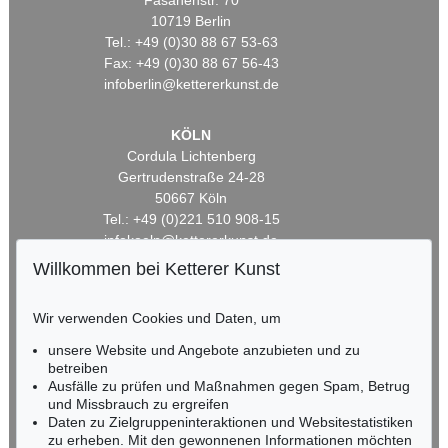
Fasanenstr. 70
10719 Berlin
Tel.: +49 (0)30 88 67 53-63
Fax: +49 (0)30 88 67 56-43
infoberlin@kettererkunst.de
KÖLN
Cordula Lichtenberg
Gertrudenstraße 24-28
50667 Köln
Tel.: +49 (0)221 510 908-15
infokoeln@kettererkunst.de
Willkommen bei Ketterer Kunst
BADEN-WÜRTTEMBERG
HESSEN
Wir verwenden Cookies und Daten, um
RHEINLAND-PFALZ
unsere Website und Angebote anzubieten und zu
Miriam Heß
betreiben
Tel.: +49 (0)62 21 58 80-038
Ausfälle zu prüfen und Maßnahmen gegen Spam, Betrug
Fax: +49 (0)62 21 58 80-595
und Missbrauch zu ergreifen
infoheidelberg@kettererkunst.de
Daten zu Zielgruppeninteraktionen und Websitestatistiken
zu erheben. Mit den gewonnenen Informationen möchten