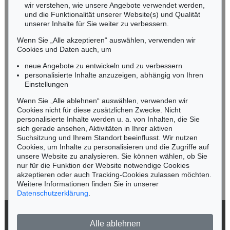
wir verstehen, wie unsere Angebote verwendet werden,
NORDDEUTSCHLAND
und die Funktionalität unserer Website(s) und Qualität
Nico Kassel, M.A.
unserer Inhalte für Sie weiter zu verbessern.
Tel.: +49 (0)89 55244-164
Wenn Sie „Alle akzeptieren“ auswählen, verwenden wir
Mobil: +49 (0)171 8618661
Cookies und Daten auch, um
n.kassel@kettererkunst.de
neue Angebote zu entwickeln und zu verbessern
personalisierte Inhalte anzuzeigen, abhängig von Ihren
Einstellungen
Keine Auktion mehr verpassen!
Wenn Sie „Alle ablehnen“ auswählen, verwenden wir
Wir informieren Sie rechtzeitig.
Cookies nicht für diese zusätzlichen Zwecke. Nicht
personalisierte Inhalte werden u. a. von Inhalten, die Sie
sich gerade ansehen, Aktivitäten in Ihrer aktiven
Suchsitzung und Ihrem Standort beeinflusst. Wir nutzen
Cookies, um Inhalte zu personalisieren und die Zugriffe auf
Jetzt zum Newsletter anmelden >
unsere Website zu analysieren. Sie können wählen, ob Sie
nur für die Funktion der Website notwendige Cookies
akzeptieren oder auch Tracking-Cookies zulassen möchten.
Weitere Informationen finden Sie in unserer
Datenschutzerklärung
.
© 2026 Ketterer Kunst GmbH & Co. KG
Alle ablehnen