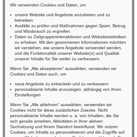
HESSEN
Wir verwenden Cookies und Daten, um
RHEINLAND-PFALZ
Miriam Heß
unsere Website und Angebote anzubieten und zu
Tel.: +49 (0)62 21 58 80-038
betreiben
Ausfälle zu prüfen und Maßnahmen gegen Spam, Betrug
Fax: +49 (0)62 21 58 80-595
und Missbrauch zu ergreifen
infoheidelberg@kettererkunst.de
Daten zu Zielgruppeninteraktionen und Websitestatistiken
zu erheben. Mit den gewonnenen Informationen möchten
wir verstehen, wie unsere Angebote verwendet werden,
NORDDEUTSCHLAND
und die Funktionalität unserer Website(s) und Qualität
Nico Kassel, M.A.
unserer Inhalte für Sie weiter zu verbessern.
Tel.: +49 (0)89 55244-164
Mobil: +49 (0)171 8618661
Wenn Sie „Alle akzeptieren“ auswählen, verwenden wir
n.kassel@kettererkunst.de
Cookies und Daten auch, um
neue Angebote zu entwickeln und zu verbessern
personalisierte Inhalte anzuzeigen, abhängig von Ihren
Keine Auktion mehr verpassen!
Einstellungen
Wir informieren Sie rechtzeitig.
Wenn Sie „Alle ablehnen“ auswählen, verwenden wir
Cookies nicht für diese zusätzlichen Zwecke. Nicht
personalisierte Inhalte werden u. a. von Inhalten, die Sie
sich gerade ansehen, Aktivitäten in Ihrer aktiven
Suchsitzung und Ihrem Standort beeinflusst. Wir nutzen
Jetzt zum Newsletter anmelden >
Cookies, um Inhalte zu personalisieren und die Zugriffe auf