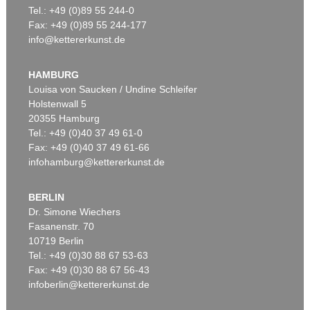
Tel.: +49 (0)89 55 244-0
Fax: +49 (0)89 55 244-177
info@kettererkunst.de
Auktion 172 - Lot 1041
LEO PUTZ
GARTENTISCHSTILLEBEN 1908
HAMBURG
Ergebnis:
€ 188.155
Louisa von Saucken / Undine Schleifer
Holstenwall 5
20355 Hamburg
Tel.: +49 (0)40 37 49 61-0
Fax: +49 (0)40 37 49 61-66
infohamburg@kettererkunst.de
BERLIN
Dr. Simone Wiechers
Fasanenstr. 70
Auktion 514 - Lot 239
Auktion 300 - Lot 307
10719 Berlin
LEO PUTZ
LEO PUTZ
Ein Sommertag
, 1925
Damenbildnis
, 1922
Tel.: +49 (0)30 88 67 53-63
Ergebnis:
€ 187.500
Ergebnis:
€ 187.200
Fax: +49 (0)30 88 67 56-43
infoberlin@kettererkunst.de