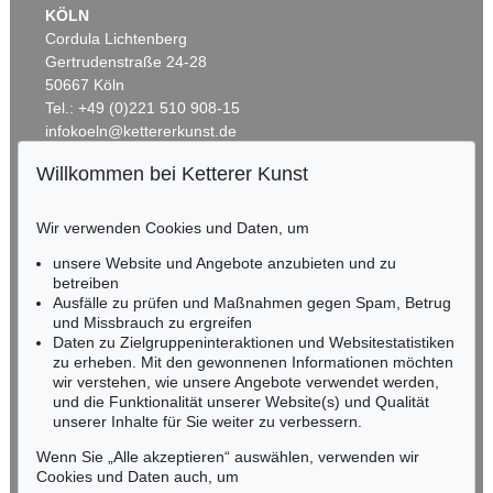
KÖLN
Cordula Lichtenberg
Gertrudenstraße 24-28
50667 Köln
Tel.: +49 (0)221 510 908-15
infokoeln@kettererkunst.de
Willkommen bei Ketterer Kunst
Auktion 380 - Lot 2
Auktion 269 - Lot 22
BADEN-WÜRTTEMBERG
LEO PUTZ
LEO PUTZ
HESSEN
Spiegelbild
, 1908
Auf dem Kahn
, 1912
Wir verwenden Cookies und Daten, um
Ergebnis:
€ 97.600
Ergebnis:
€ 94.300
RHEINLAND-PFALZ
Miriam Heß
unsere Website und Angebote anzubieten und zu
Tel.: +49 (0)62 21 58 80-038
betreiben
Fax: +49 (0)62 21 58 80-595
Ausfälle zu prüfen und Maßnahmen gegen Spam, Betrug
und Missbrauch zu ergreifen
infoheidelberg@kettererkunst.de
Daten zu Zielgruppeninteraktionen und Websitestatistiken
zu erheben. Mit den gewonnenen Informationen möchten
NORDDEUTSCHLAND
wir verstehen, wie unsere Angebote verwendet werden,
und die Funktionalität unserer Website(s) und Qualität
Nico Kassel, M.A.
unserer Inhalte für Sie weiter zu verbessern.
Tel.: +49 (0)89 55244-164
Mobil: +49 (0)171 8618661
Wenn Sie „Alle akzeptieren“ auswählen, verwenden wir
n.kassel@kettererkunst.de
Cookies und Daten auch, um
Auktion 345 - Lot 120
Auktion 406 - Lot 18