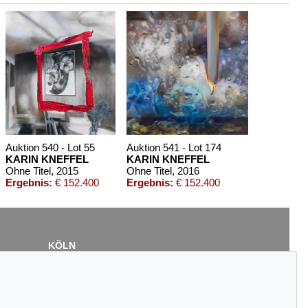
Auktion 540 - Lot 55
Auktion 541 - Lot 174
KARIN KNEFFEL
KARIN KNEFFEL
Ohne Titel
, 2015
Ohne Titel
, 2016
Ergebnis:
€ 152.400
Ergebnis:
€ 152.400
KÖLN
Cordula Lichtenberg
Gertrudenstraße 24-28
50667 Köln
Tel.: +49 (0)221 510 908-15