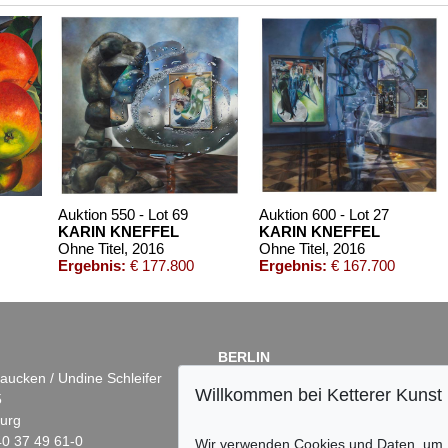
Auktion 550 - Lot 69
Auktion 600 - Lot 27
KARIN KNEFFEL
KARIN KNEFFEL
Ohne Titel
, 2016
Ohne Titel
, 2016
Ergebnis:
€ 177.800
Ergebnis:
€ 167.700
BERLIN
aucken / Undine Schleifer
Dr. Simone Wiechers
Willkommen bei Ketterer Kunst
5
Fasanenstr. 70
urg
10719 Berlin
)40 37 49 61-0
Tel.: +49 (0)30 88 67 53-63
Wir verwenden Cookies und Daten, um