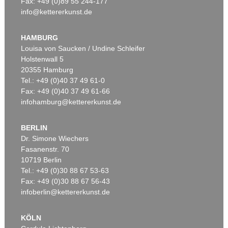
Fax: +49 (0)89 55 244-177
info@kettererkunst.de
Auktion 345 - Lot 412
KLAUS FUSSMANN
Zinnien
, 1994
HAMBURG
Ergebnis:
€ 12.600
Louisa von Saucken / Undine Schleifer
Holstenwall 5
20355 Hamburg
Tel.: +49 (0)40 37 49 61-0
Fax: +49 (0)40 37 49 61-66
infohamburg@kettererkunst.de
BERLIN
Dr. Simone Wiechers
Fasanenstr. 70
Auktion 330 - Lot 473
10719 Berlin
KLAUS FUSSMANN
Calendula im Garten
, 1990
Tel.: +49 (0)30 88 67 53-63
Ergebnis:
€ 12.000
Fax: +49 (0)30 88 67 56-43
infoberlin@kettererkunst.de
KÖLN