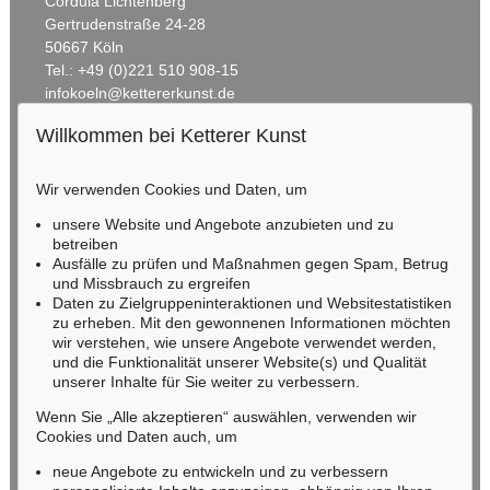
Cordula Lichtenberg
Gertrudenstraße 24-28
50667 Köln
Tel.: +49 (0)221 510 908-15
infokoeln@kettererkunst.de
Willkommen bei Ketterer Kunst
Auktion 298 - Lot 271
BADEN-WÜRTTEMBERG
KLAUS FUSSMANN
HESSEN
Blühende Rosen
, 2001
Wir verwenden Cookies und Daten, um
Ergebnis:
€ 10.710
RHEINLAND-PFALZ
Miriam Heß
unsere Website und Angebote anzubieten und zu
Tel.: +49 (0)62 21 58 80-038
betreiben
Ausfälle zu prüfen und Maßnahmen gegen Spam, Betrug
Fax: +49 (0)62 21 58 80-595
und Missbrauch zu ergreifen
infoheidelberg@kettererkunst.de
Daten zu Zielgruppeninteraktionen und Websitestatistiken
zu erheben. Mit den gewonnenen Informationen möchten
wir verstehen, wie unsere Angebote verwendet werden,
NORDDEUTSCHLAND
und die Funktionalität unserer Website(s) und Qualität
Nico Kassel, M.A.
unserer Inhalte für Sie weiter zu verbessern.
Tel.: +49 (0)89 55244-164
Mobil: +49 (0)171 8618661
Wenn Sie „Alle akzeptieren“ auswählen, verwenden wir
n.kassel@kettererkunst.de
Cookies und Daten auch, um
Auktion 293 - Lot 107
Auktion 345 - Lot 370
KLAUS FUSSMANN
KLAUS FUSSMANN
neue Angebote zu entwickeln und zu verbessern
Garten in Gelting
, 1992
Stillleben mit Krügen
, 1998