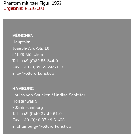
Phantom mit roter Figur
, 1953
Ergebnis:
€ 516.000
MÜNCHEN
Hauptsitz
Joseph-Wild-Str. 18
81829 München
Tel.: +49 (0)89 55 244-0
Fax: +49 (0)89 55 244-177
info@kettererkunst.de
Auktion 416 - Lot 706
W. BAUMEISTER
Mo
, 1954
HAMBURG
Ergebnis:
€ 439.200
Louisa von Saucken / Undine Schleifer
Holstenwall 5
20355 Hamburg
Tel.: +49 (0)40 37 49 61-0
Fax: +49 (0)40 37 49 61-66
infohamburg@kettererkunst.de