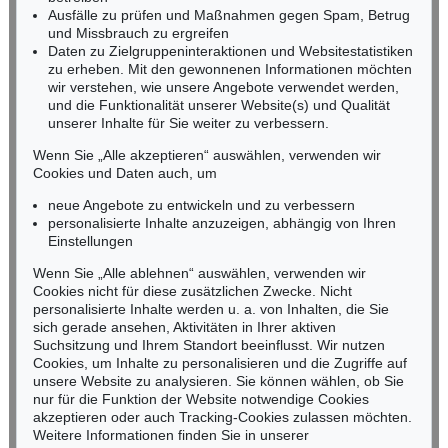
Ausfälle zu prüfen und Maßnahmen gegen Spam, Betrug
Fax: +49 (0)62 21 58 80-595
und Missbrauch zu ergreifen
infoheidelberg@kettererkunst.de
Daten zu Zielgruppeninteraktionen und Websitestatistiken
zu erheben. Mit den gewonnenen Informationen möchten
wir verstehen, wie unsere Angebote verwendet werden,
NORDDEUTSCHLAND
und die Funktionalität unserer Website(s) und Qualität
Nico Kassel, M.A.
unserer Inhalte für Sie weiter zu verbessern.
Tel.: +49 (0)89 55244-164
Mobil: +49 (0)171 8618661
Wenn Sie „Alle akzeptieren“ auswählen, verwenden wir
n.kassel@kettererkunst.de
Cookies und Daten auch, um
Auktion 298 - Lot 301
WILLI BAUMEISTER
neue Angebote zu entwickeln und zu verbessern
Expressive Landschaft
, 1947
personalisierte Inhalte anzuzeigen, abhängig von Ihren
Ergebnis:
€ 239.850
Keine Auktion mehr verpassen!
Einstellungen
Wir informieren Sie rechtzeitig.
Wenn Sie „Alle ablehnen“ auswählen, verwenden wir
Cookies nicht für diese zusätzlichen Zwecke. Nicht
personalisierte Inhalte werden u. a. von Inhalten, die Sie
sich gerade ansehen, Aktivitäten in Ihrer aktiven
Suchsitzung und Ihrem Standort beeinflusst. Wir nutzen
Jetzt zum Newsletter anmelden >
Cookies, um Inhalte zu personalisieren und die Zugriffe auf
unsere Website zu analysieren. Sie können wählen, ob Sie
nur für die Funktion der Website notwendige Cookies
akzeptieren oder auch Tracking-Cookies zulassen möchten.
Weitere Informationen finden Sie in unserer