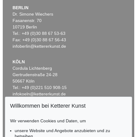
BERLIN
Dr. Simone Wiechers
Fasanenstr. 70
Auktion 437 - Lot 802
10719 Berlin
WILLI BAUMEISTER
Phantom mit Rot
, 1953
Tel.: +49 (0)30 88 67 53-63
Ergebnis:
€ 362.500
Fax: +49 (0)30 88 67 56-43
infoberlin@kettererkunst.de
KÖLN
Cordula Lichtenberg
Gertrudenstraße 24-28
50667 Köln
Tel.: +49 (0)221 510 908-15
infokoeln@kettererkunst.de
Willkommen bei Ketterer Kunst
Auktion 433 - Lot 904
Auktion 525 - Lot 220
BADEN-WÜRTTEMBERG
W. BAUMEISTER
WILLI BAUMEISTER
HESSEN
Homunkulus aufsteigend
, 1953
Ideogramm I
, 1937
Wir verwenden Cookies und Daten, um
Ergebnis:
€ 362.500
Ergebnis:
€ 275.000
RHEINLAND-PFALZ
Miriam Heß
unsere Website und Angebote anzubieten und zu
Tel.: +49 (0)62 21 58 80-038
betreiben