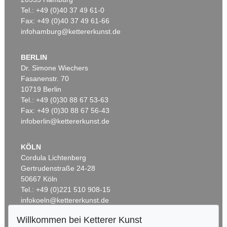
Tel.: +49 (0)40 37 49 61-0
Fax: +49 (0)40 37 49 61-66
infohamburg@kettererkunst.de
BERLIN
Dr. Simone Wiechers
Fasanenstr. 70
Auktion 437 - Lot 802
10719 Berlin
WILLI BAUMEISTER
Phantom mit Rot
, 1953
Tel.: +49 (0)30 88 67 53-63
Ergebnis:
€ 362.500
Fax: +49 (0)30 88 67 56-43
infoberlin@kettererkunst.de
KÖLN
Cordula Lichtenberg
Gertrudenstraße 24-28
50667 Köln
Tel.: +49 (0)221 510 908-15
infokoeln@kettererkunst.de
Willkommen bei Ketterer Kunst
Auktion 433 - Lot 904
Auktion 525 - Lot 220
BADEN-WÜRTTEMBERG