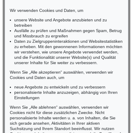
W. BAUMEISTER
WILLI BAUMEISTER
HESSEN
Homunkulus aufsteigend
, 1953
Ideogramm I
, 1937
Wir verwenden Cookies und Daten, um
Ergebnis:
€ 362.500
Ergebnis:
€ 275.000
RHEINLAND-PFALZ
Miriam Heß
unsere Website und Angebote anzubieten und zu
Tel.: +49 (0)62 21 58 80-038
betreiben
Fax: +49 (0)62 21 58 80-595
Ausfälle zu prüfen und Maßnahmen gegen Spam, Betrug
und Missbrauch zu ergreifen
infoheidelberg@kettererkunst.de
Daten zu Zielgruppeninteraktionen und Websitestatistiken
zu erheben. Mit den gewonnenen Informationen möchten
NORDDEUTSCHLAND
wir verstehen, wie unsere Angebote verwendet werden,
und die Funktionalität unserer Website(s) und Qualität
Nico Kassel, M.A.
unserer Inhalte für Sie weiter zu verbessern.
Tel.: +49 (0)89 55244-164
Mobil: +49 (0)171 8618661
Wenn Sie „Alle akzeptieren“ auswählen, verwenden wir
n.kassel@kettererkunst.de
Cookies und Daten auch, um
Auktion 298 - Lot 301
WILLI BAUMEISTER
neue Angebote zu entwickeln und zu verbessern
Expressive Landschaft
, 1947
personalisierte Inhalte anzuzeigen, abhängig von Ihren
Ergebnis:
€ 239.850
Keine Auktion mehr verpassen!
Einstellungen
Wir informieren Sie rechtzeitig.
Wenn Sie „Alle ablehnen“ auswählen, verwenden wir
Cookies nicht für diese zusätzlichen Zwecke. Nicht
personalisierte Inhalte werden u. a. von Inhalten, die Sie
sich gerade ansehen, Aktivitäten in Ihrer aktiven
Suchsitzung und Ihrem Standort beeinflusst. Wir nutzen
Jetzt zum Newsletter anmelden >