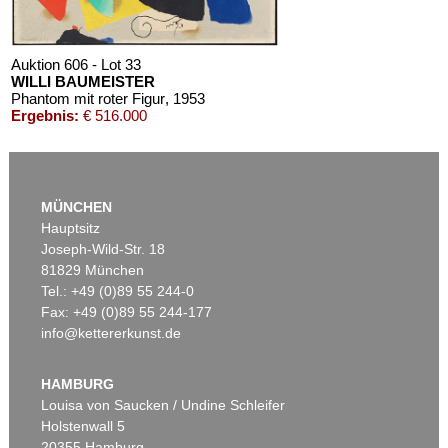
Auktion 606 - Lot 33
WILLI BAUMEISTER
Phantom mit roter Figur
, 1953
Ergebnis:
€ 516.000
MÜNCHEN
Hauptsitz
Joseph-Wild-Str. 18
81829 München
Tel.: +49 (0)89 55 244-0
Fax: +49 (0)89 55 244-177
info@kettererkunst.de
Auktion 416 - Lot 706
W. BAUMEISTER
Mo
, 1954
HAMBURG
Ergebnis:
€ 439.200
Louisa von Saucken / Undine Schleifer
Holstenwall 5
20355 Hamburg