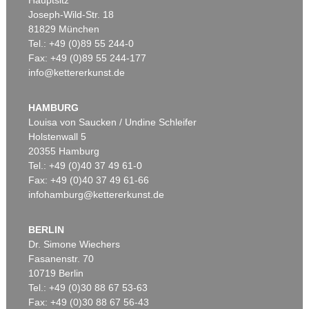
Joseph-Wild-Str. 18
81829 München
Tel.: +49 (0)89 55 244-0
Fax: +49 (0)89 55 244-177
info@kettererkunst.de
Auktion 604 - Lot 39
Auktion 599 - Lot 559
J. GOETHE
J. GOETHE
3 eigh. Briefe m. U. an Germaine de Stael
, 1803
Brief von Schreiberhand an W. von Humboldt. 4 S.
, 1830
HAMBURG
Ergebnis:
€ 39.370
Ergebnis:
€ 35.560
Louisa von Saucken / Undine Schleifer
Holstenwall 5
20355 Hamburg
Tel.: +49 (0)40 37 49 61-0
Fax: +49 (0)40 37 49 61-66
infohamburg@kettererkunst.de
BERLIN
Dr. Simone Wiechers
Fasanenstr. 70
Auktion 599 - Lot 503
10719 Berlin
JOHANN WOLFGANG VON GOETHE
Tel.: +49 (0)30 88 67 53-63
Eigh. Brief aus Rom an C. A. Hardenberg. 3 S.
, 1787
Ergebnis:
€ 30.480
Fax: +49 (0)30 88 67 56-43