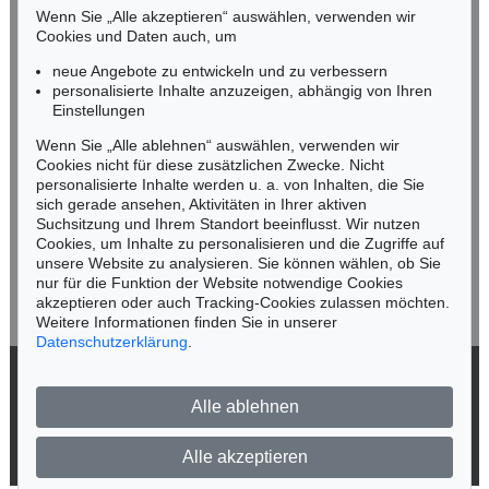
Mobil: +49 (0)171 8618661
Wenn Sie „Alle akzeptieren“ auswählen, verwenden wir
n.kassel@kettererkunst.de
Cookies und Daten auch, um
Auktion 472 - Lot 47
Auktion 418 - Lot 70
J. GOETHE
J. GOETHE
neue Angebote zu entwickeln und zu verbessern
Die Leiden des jungen Werthers
, 1774
Götz von Berlichingen mit der eisernen Hand. 1773
, 1773
personalisierte Inhalte anzuzeigen, abhängig von Ihren
Ergebnis:
€ 22.755
Ergebnis:
€ 20.400
Keine Auktion mehr verpassen!
Einstellungen
Wir informieren Sie rechtzeitig.
Wenn Sie „Alle ablehnen“ auswählen, verwenden wir
Cookies nicht für diese zusätzlichen Zwecke. Nicht
personalisierte Inhalte werden u. a. von Inhalten, die Sie
sich gerade ansehen, Aktivitäten in Ihrer aktiven
Suchsitzung und Ihrem Standort beeinflusst. Wir nutzen
Jetzt zum Newsletter anmelden >
Cookies, um Inhalte zu personalisieren und die Zugriffe auf
unsere Website zu analysieren. Sie können wählen, ob Sie
nur für die Funktion der Website notwendige Cookies
akzeptieren oder auch Tracking-Cookies zulassen möchten.
Weitere Informationen finden Sie in unserer
Datenschutzerklärung
.
Auktion 418 - Lot 69
Auktion 599 - Lot 505
J. GOETHE
J. GOETHE
Die Leiden des jungen Werthers. 1774.
, 1774
Eigh. Brief aus Breslau an J. Fr. von Racknitz. 2 S.
, 1790
© 2026 Ketterer Kunst GmbH & Co. KG
Ergebnis:
€ 19.200
Ergebnis:
€ 19.050
Alle ablehnen
Datenschutz
Impressum
Barrierefreiheit
Alle akzeptieren