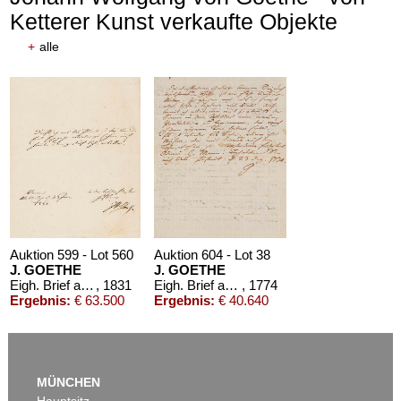
Ketterer Kunst verkaufte Objekte
+
alle
Auktion 599 - Lot 560
Auktion 604 - Lot 38
J. GOETHE
J. GOETHE
Eigh. Brief an A. von Humboldt. 1/2 S.
, 1831
Eigh. Brief an Boie, 1774
, 1774
Ergebnis:
€ 63.500
Ergebnis:
€ 40.640
MÜNCHEN
Hauptsitz