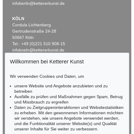
infoberlin@kettererkunst.de
KÖLN
Cordula Lichtenberg
Gertrudenstraße 24-28
50667 Köln
Tel.: +49 (0)221 510 908-15
infokoeln@kettererkunst.de
Willkommen bei Ketterer Kunst
Auktion 599 - Lot 506
BADEN-WÜRTTEMBERG
JOHANN WOLFGANG VON GOETHE
HESSEN
Eigh. Brief an Joh. Fr. Reichard. 3 S.
, 1790
Wir verwenden Cookies und Daten, um
RHEINLAND-PFALZ
Ergebnis:
€ 30.480
Miriam Heß
unsere Website und Angebote anzubieten und zu
Tel.: +49 (0)62 21 58 80-038
betreiben
Fax: +49 (0)62 21 58 80-595
Ausfälle zu prüfen und Maßnahmen gegen Spam, Betrug
und Missbrauch zu ergreifen
infoheidelberg@kettererkunst.de
Daten zu Zielgruppeninteraktionen und Websitestatistiken
zu erheben. Mit den gewonnenen Informationen möchten
NORDDEUTSCHLAND
wir verstehen, wie unsere Angebote verwendet werden,
und die Funktionalität unserer Website(s) und Qualität
Nico Kassel, M.A.
unserer Inhalte für Sie weiter zu verbessern.
Tel.: +49 (0)89 55244-164