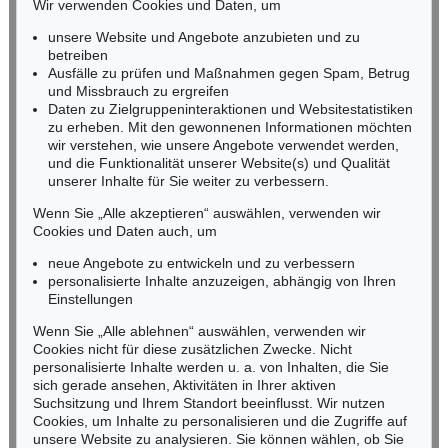
Wir verwenden Cookies und Daten, um
RHEINLAND-PFALZ
Miriam Heß
unsere Website und Angebote anzubieten und zu
Tel.: +49 (0)62 21 58 80-038
betreiben
Fax: +49 (0)62 21 58 80-595
Ausfälle zu prüfen und Maßnahmen gegen Spam, Betrug
und Missbrauch zu ergreifen
infoheidelberg@kettererkunst.de
Daten zu Zielgruppeninteraktionen und Websitestatistiken
zu erheben. Mit den gewonnenen Informationen möchten
NORDDEUTSCHLAND
wir verstehen, wie unsere Angebote verwendet werden,
und die Funktionalität unserer Website(s) und Qualität
Nico Kassel, M.A.
unserer Inhalte für Sie weiter zu verbessern.
Tel.: +49 (0)89 55244-164
Mobil: +49 (0)171 8618661
Wenn Sie „Alle akzeptieren“ auswählen, verwenden wir
n.kassel@kettererkunst.de
Cookies und Daten auch, um
neue Angebote zu entwickeln und zu verbessern
personalisierte Inhalte anzuzeigen, abhängig von Ihren
Keine Auktion mehr verpassen!
Einstellungen
Wir informieren Sie rechtzeitig.
Wenn Sie „Alle ablehnen“ auswählen, verwenden wir
Cookies nicht für diese zusätzlichen Zwecke. Nicht
personalisierte Inhalte werden u. a. von Inhalten, die Sie
sich gerade ansehen, Aktivitäten in Ihrer aktiven
Suchsitzung und Ihrem Standort beeinflusst. Wir nutzen
Jetzt zum Newsletter anmelden >
Cookies, um Inhalte zu personalisieren und die Zugriffe auf
unsere Website zu analysieren. Sie können wählen, ob Sie