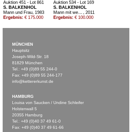
Auktion 451 - Lot 861
Auktion 534 - Lot 169
S. BALKENHOL
S. BALKENHOL
Mann und Frau
, 1983
Mann mit weißem Hemd und schwarzer Hose
, 2011
Ergebnis:
€ 175.000
Ergebnis:
€ 100.000
MÜNCHEN
Hauptsitz
Joseph-Wild-Str. 18
81829 München
Tel.: +49 (0)89 55 244-0
Fax: +49 (0)89 55 244-177
info@kettererkunst.de
Auktion 420 - Lot 880
Auktion 425 - Lot 860
S. BALKENHOL
S. BALKENHOL
Ohne Titel (drei Männer)
, 1998
Auf dem Rückem liegender Mann
, 1997
HAMBURG
Ergebnis:
€ 95.000
Ergebnis:
€ 80.000
Louisa von Saucken / Undine Schleifer
Holstenwall 5
20355 Hamburg
Tel.: +49 (0)40 37 49 61-0
Fax: +49 (0)40 37 49 61-66