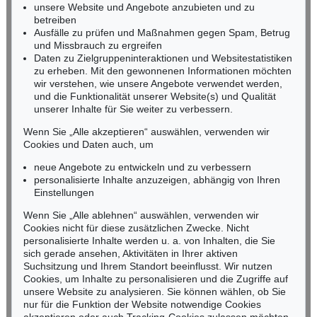
Miriam Heß
unsere Website und Angebote anzubieten und zu
Tel.: +49 (0)62 21 58 80-038
betreiben
Fax: +49 (0)62 21 58 80-595
Ausfälle zu prüfen und Maßnahmen gegen Spam, Betrug
und Missbrauch zu ergreifen
infoheidelberg@kettererkunst.de
Daten zu Zielgruppeninteraktionen und Websitestatistiken
zu erheben. Mit den gewonnenen Informationen möchten
NORDDEUTSCHLAND
wir verstehen, wie unsere Angebote verwendet werden,
und die Funktionalität unserer Website(s) und Qualität
Nico Kassel, M.A.
unserer Inhalte für Sie weiter zu verbessern.
Tel.: +49 (0)89 55244-164
Mobil: +49 (0)171 8618661
Wenn Sie „Alle akzeptieren“ auswählen, verwenden wir
n.kassel@kettererkunst.de
Cookies und Daten auch, um
Auktion 514 - Lot 251
Auktion 496 - Lot 122
S. BALKENHOL
S. BALKENHOL
neue Angebote zu entwickeln und zu verbessern
Mann mit blauem Hemd
, 2003
Frau mit grauem Kleid
, 1990
personalisierte Inhalte anzuzeigen, abhängig von Ihren
Ergebnis:
€ 67.500
Ergebnis:
€ 67.500
Keine Auktion mehr verpassen!
Einstellungen
Wir informieren Sie rechtzeitig.
Wenn Sie „Alle ablehnen“ auswählen, verwenden wir
Cookies nicht für diese zusätzlichen Zwecke. Nicht
personalisierte Inhalte werden u. a. von Inhalten, die Sie
sich gerade ansehen, Aktivitäten in Ihrer aktiven
Suchsitzung und Ihrem Standort beeinflusst. Wir nutzen
Jetzt zum Newsletter anmelden >
Cookies, um Inhalte zu personalisieren und die Zugriffe auf
unsere Website zu analysieren. Sie können wählen, ob Sie
nur für die Funktion der Website notwendige Cookies