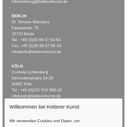
infohamburg@kettererkunst.de
BERLIN
Dr. Simone Wiechers
Fasanenstr. 70
Auktion 489 - Lot 165
Auktion 420 - Lot 1014
10719 Berlin
S. BALKENHOL
S. BALKENHOL
Tel.: +49 (0)30 88 67 53-63
Mann mit weißem Hemd
, 1993
Man on red line
, 2002
Ergebnis:
€ 78.750
Ergebnis:
€ 77.500
Fax: +49 (0)30 88 67 56-43
infoberlin@kettererkunst.de
KÖLN
Cordula Lichtenberg
Gertrudenstraße 24-28
50667 Köln
Tel.: +49 (0)221 510 908-15
infokoeln@kettererkunst.de
Willkommen bei Ketterer Kunst
Auktion 345 - Lot 384
BADEN-WÜRTTEMBERG
STEPHAN BALKENHOL
HESSEN
Liegende Frau
, 1991
Wir verwenden Cookies und Daten, um
RHEINLAND-PFALZ
Ergebnis:
€ 72.000