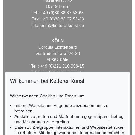
Fasanenstr. 70
10719 Berlin
Tel.: +49 (0)30 88 67 53-63
Fax: +49 (0)30 88 67 56-43
infoberlin@kettererkunst.de
KÖLN
Cordula Lichtenberg
Gertrudenstraße 24-28
50667 Köln
Tel.: +49 (0)221 510 908-15
infokoeln@kettererkunst.de
Willkommen bei Ketterer Kunst
BADEN-WÜRTTEMBERG
HESSEN
Wir verwenden Cookies und Daten, um
RHEINLAND-PFALZ
unsere Website und Angebote anzubieten und zu
Miriam Heß
betreiben
Tel.: +49 (0)62 21 58 80-038
Ausfälle zu prüfen und Maßnahmen gegen Spam, Betrug
Fax: +49 (0)62 21 58 80-595
und Missbrauch zu ergreifen
infoheidelberg@kettererkunst.de
Daten zu Zielgruppeninteraktionen und Websitestatistiken
zu erheben. Mit den gewonnenen Informationen möchten