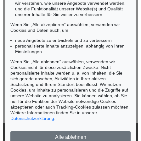
wir verstehen, wie unsere Angebote verwendet werden,
NORDDEUTSCHLAND
und die Funktionalität unserer Website(s) und Qualität
Nico Kassel, M.A.
unserer Inhalte für Sie weiter zu verbessern.
Tel.: +49 (0)89 55244-164
Wenn Sie „Alle akzeptieren“ auswählen, verwenden wir
Mobil: +49 (0)171 8618661
Cookies und Daten auch, um
n.kassel@kettererkunst.de
neue Angebote zu entwickeln und zu verbessern
personalisierte Inhalte anzuzeigen, abhängig von Ihren
Einstellungen
Keine Auktion mehr verpassen!
Wenn Sie „Alle ablehnen“ auswählen, verwenden wir
Wir informieren Sie rechtzeitig.
Cookies nicht für diese zusätzlichen Zwecke. Nicht
personalisierte Inhalte werden u. a. von Inhalten, die Sie
sich gerade ansehen, Aktivitäten in Ihrer aktiven
Suchsitzung und Ihrem Standort beeinflusst. Wir nutzen
Cookies, um Inhalte zu personalisieren und die Zugriffe auf
Jetzt zum Newsletter anmelden >
unsere Website zu analysieren. Sie können wählen, ob Sie
nur für die Funktion der Website notwendige Cookies
akzeptieren oder auch Tracking-Cookies zulassen möchten.
Weitere Informationen finden Sie in unserer
Datenschutzerklärung
.
© 2026 Ketterer Kunst GmbH & Co. KG
Alle ablehnen