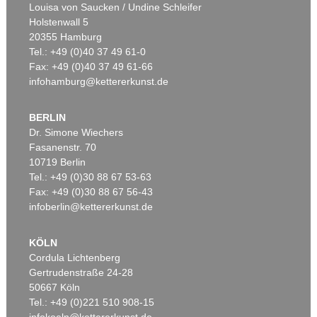
Louisa von Saucken / Undine Schleifer
Holstenwall 5
20355 Hamburg
Tel.: +49 (0)40 37 49 61-0
Fax: +49 (0)40 37 49 61-66
infohamburg@kettererkunst.de
BERLIN
Dr. Simone Wiechers
Fasanenstr. 70
Auktion 590 - Lot 52
10719 Berlin
EMIL SCHUMACHER
Tel.: +49 (0)30 88 67 53-63
Palis
, 1992
Ergebnis:
€ 228.600
Fax: +49 (0)30 88 67 56-43
infoberlin@kettererkunst.de
KÖLN
Cordula Lichtenberg
Gertrudenstraße 24-28
50667 Köln
Tel.: +49 (0)221 510 908-15