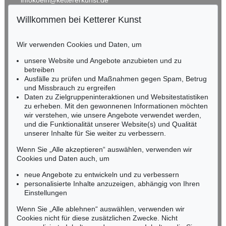
infokoeln@kettererkunst.de
Willkommen bei Ketterer Kunst
Auktion 520 - Lot 383
BADEN-WÜRTTEMBERG
EMIL SCHUMACHER
HESSEN
Dibon
, 1989
Wir verwenden Cookies und Daten, um
RHEINLAND-PFALZ
Ergebnis:
€ 200.000
Miriam Heß
unsere Website und Angebote anzubieten und zu
Tel.: +49 (0)62 21 58 80-038
betreiben
Ausfälle zu prüfen und Maßnahmen gegen Spam, Betrug
Fax: +49 (0)62 21 58 80-595
und Missbrauch zu ergreifen
infoheidelberg@kettererkunst.de
Daten zu Zielgruppeninteraktionen und Websitestatistiken
zu erheben. Mit den gewonnenen Informationen möchten
wir verstehen, wie unsere Angebote verwendet werden,
NORDDEUTSCHLAND
und die Funktionalität unserer Website(s) und Qualität
Nico Kassel, M.A.
unserer Inhalte für Sie weiter zu verbessern.
Tel.: +49 (0)89 55244-164
Mobil: +49 (0)171 8618661
Wenn Sie „Alle akzeptieren“ auswählen, verwenden wir
n.kassel@kettererkunst.de
Cookies und Daten auch, um
Auktion 401 - Lot 231
EMIL SCHUMACHER
neue Angebote zu entwickeln und zu verbessern
Morab
, 1982
personalisierte Inhalte anzuzeigen, abhängig von Ihren
Ergebnis:
€ 176.900
Keine Auktion mehr verpassen!
Einstellungen
Wir informieren Sie rechtzeitig.
Wenn Sie „Alle ablehnen“ auswählen, verwenden wir
Cookies nicht für diese zusätzlichen Zwecke. Nicht