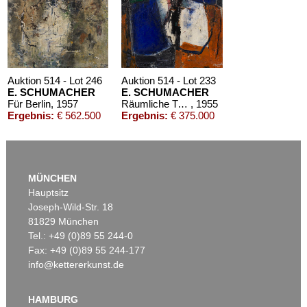
Auktion 514 - Lot 246
Auktion 514 - Lot 233
E. SCHUMACHER
E. SCHUMACHER
Für Berlin
, 1957
Räumliche Trennung
, 1955
Ergebnis:
€ 562.500
Ergebnis:
€ 375.000
MÜNCHEN
Hauptsitz
Joseph-Wild-Str. 18
81829 München
Tel.: +49 (0)89 55 244-0
Fax: +49 (0)89 55 244-177
info@kettererkunst.de
Auktion 425 - Lot 813
E. SCHUMACHER
Alf I
, 1962
HAMBURG
Ergebnis:
€ 306.250