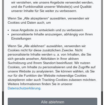
wir verstehen, wie unsere Angebote verwendet werden,
NORDDEUTSCHLAND
und die Funktionalität unserer Website(s) und Qualität
Nico Kassel, M.A.
unserer Inhalte für Sie weiter zu verbessern.
Tel.: +49 (0)89 55244-164
Wenn Sie „Alle akzeptieren“ auswählen, verwenden wir
Mobil: +49 (0)171 8618661
Cookies und Daten auch, um
n.kassel@kettererkunst.de
neue Angebote zu entwickeln und zu verbessern
personalisierte Inhalte anzuzeigen, abhängig von Ihren
Einstellungen
Keine Auktion mehr verpassen!
Wenn Sie „Alle ablehnen“ auswählen, verwenden wir
Wir informieren Sie rechtzeitig.
Cookies nicht für diese zusätzlichen Zwecke. Nicht
personalisierte Inhalte werden u. a. von Inhalten, die Sie
sich gerade ansehen, Aktivitäten in Ihrer aktiven
Suchsitzung und Ihrem Standort beeinflusst. Wir nutzen
Cookies, um Inhalte zu personalisieren und die Zugriffe auf
Jetzt zum Newsletter anmelden >
unsere Website zu analysieren. Sie können wählen, ob Sie
nur für die Funktion der Website notwendige Cookies
akzeptieren oder auch Tracking-Cookies zulassen möchten.
Weitere Informationen finden Sie in unserer
Datenschutzerklärung
.
© 2026 Ketterer Kunst GmbH & Co. KG
Alle ablehnen