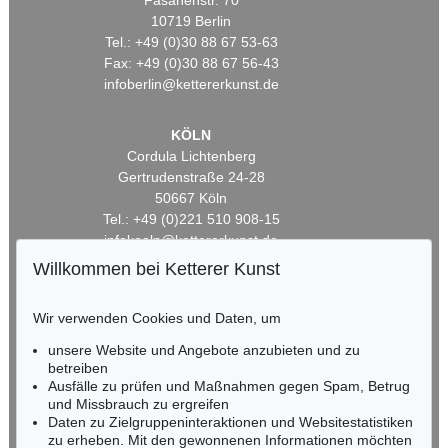
Fasanenstr. 70
10719 Berlin
Tel.: +49 (0)30 88 67 53-63
Fax: +49 (0)30 88 67 56-43
infoberlin@kettererkunst.de
KÖLN
Cordula Lichtenberg
Gertrudenstraße 24-28
50667 Köln
Tel.: +49 (0)221 510 908-15
infokoeln@kettererkunst.de
Willkommen bei Ketterer Kunst
BADEN-WÜRTTEMBERG
HESSEN
Wir verwenden Cookies und Daten, um
RHEINLAND-PFALZ
unsere Website und Angebote anzubieten und zu
Miriam Heß
betreiben
Tel.: +49 (0)62 21 58 80-038
Ausfälle zu prüfen und Maßnahmen gegen Spam, Betrug
Fax: +49 (0)62 21 58 80-595
und Missbrauch zu ergreifen
infoheidelberg@kettererkunst.de
Daten zu Zielgruppeninteraktionen und Websitestatistiken
zu erheben. Mit den gewonnenen Informationen möchten