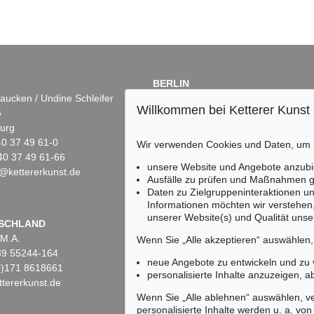
BERLIN
aucken / Undine Schleifer
Dr. Simone Wiechers
Willkommen bei Ketterer Kunst
5
Fasanenstr. 70
urg
10719 Berlin
)40 37 49 61-0
Tel.: +49 (0)30 88 67 53-63
Wir verwenden Cookies und Daten, um
40 37 49 61-66
Fax: +49 (0)30 88 67 56-43
unsere Website und Angebote anzubi
@kettererkunst.de
infoberlin@kettererkunst.de
Ausfälle zu prüfen und Maßnahmen g
Daten zu Zielgruppeninteraktionen u
Informationen möchten wir verstehen
unserer Website(s) und Qualität unser
Keine Auktion mehr ver
SCHLAND
 M.A.
Wir informieren Sie recht
Wenn Sie „Alle akzeptieren“ auswählen
)89 55244-164
neue Angebote zu entwickeln und zu
(0)171 8618661
personalisierte Inhalte anzuzeigen, a
tererkunst.de
Wenn Sie „Alle ablehnen“ auswählen, ve
personalisierte Inhalte werden u. a. von 