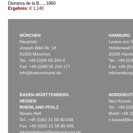
Diorama de la Barbe-Bleue. um 1860
, 1860
Ergebnis:
€ 1.140
MÜNCHEN
HAMBURG
Hauptsitz
Louisa von S
Joseph-Wild-Str. 18
Holstenwall 
81829 München
20355 Hamb
Tel.: +49 (0)89 55 244-0
Tel.: +49 (0
Fax: +49 (0)89 55 244-177
Fax: +49 (0)
info@kettererkunst.de
infohamburg
BADEN-WÜRTTEMBERG
NORDDEUT
HESSEN
Nico Kassel,
RHEINLAND-PFALZ
Tel.: +49 (0
Miriam Heß
Mobil: +49 
Tel.: +49 (0)62 21 58 80-038
n.kassel@ket
Fax: +49 (0)62 21 58 80-595
infoheidelberg@kettererkunst.de