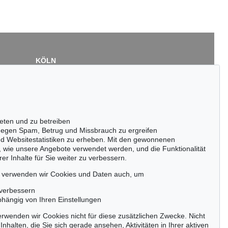
KÖLN
Cordula Lichtenberg
Gertrudenstraße 24-28
50667 Köln
Tel.: +49 (0)221 510 908-15
infokoeln@kettererkunst.de
eten und zu betreiben
egen Spam, Betrug und Missbrauch zu ergreifen
nd Websitestatistiken zu erheben. Mit den gewonnenen
, wie unsere Angebote verwendet werden, und die Funktionalität
er Inhalte für Sie weiter zu verbessern.
passen!
zeitig.
, verwenden wir Cookies und Daten auch, um
 verbessern
bhängig von Ihren Einstellungen
rwenden wir Cookies nicht für diese zusätzlichen Zwecke. Nicht
Jetzt zum Newsletter anmelden >
Inhalten, die Sie sich gerade ansehen, Aktivitäten in Ihrer aktiven