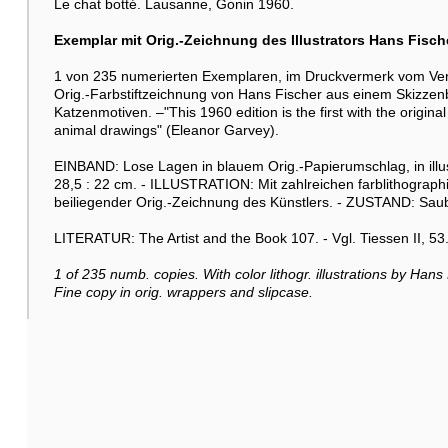
Le chat botté. Lausanne, Gonin 1960.
Exemplar mit Orig.-Zeichnung des Illustrators Hans Fisch
1 von 235 numerierten Exemplaren, im Druckvermerk vom Verleg
Orig.-Farbstiftzeichnung von Hans Fischer aus einem Skizzenb
Katzenmotiven. –"This 1960 edition is the first with the original
animal drawings" (Eleanor Garvey).
EINBAND: Lose Lagen in blauem Orig.-Papierumschlag, in illu
28,5 : 22 cm. - ILLUSTRATION: Mit zahlreichen farblithograph
beiliegender Orig.-Zeichnung des Künstlers. - ZUSTAND: Sau
LITERATUR: The Artist and the Book 107. - Vgl. Tiessen II, 53
1 of 235 numb. copies. With color lithogr. illustrations by Hans
Fine copy in orig. wrappers and slipcase.