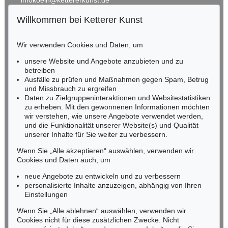
infokoeln@kettererkunst.de
Willkommen bei Ketterer Kunst
Auktion 520 - Lot 383
BADEN-WÜRTTEMBERG
EMIL SCHUMACHER
HESSEN
Dibon
, 1989
Wir verwenden Cookies und Daten, um
RHEINLAND-PFALZ
Ergebnis:
€ 200.000
Miriam Heß
unsere Website und Angebote anzubieten und zu
Tel.: +49 (0)62 21 58 80-038
betreiben
Ausfälle zu prüfen und Maßnahmen gegen Spam, Betrug
Fax: +49 (0)62 21 58 80-595
und Missbrauch zu ergreifen
infoheidelberg@kettererkunst.de
Daten zu Zielgruppeninteraktionen und Websitestatistiken
zu erheben. Mit den gewonnenen Informationen möchten
wir verstehen, wie unsere Angebote verwendet werden,
NORDDEUTSCHLAND
und die Funktionalität unserer Website(s) und Qualität
Nico Kassel, M.A.
unserer Inhalte für Sie weiter zu verbessern.
Tel.: +49 (0)89 55244-164
Mobil: +49 (0)171 8618661
Wenn Sie „Alle akzeptieren“ auswählen, verwenden wir
n.kassel@kettererkunst.de
Cookies und Daten auch, um
Auktion 401 - Lot 231
EMIL SCHUMACHER
neue Angebote zu entwickeln und zu verbessern
Morab
, 1982
personalisierte Inhalte anzuzeigen, abhängig von Ihren
Ergebnis:
€ 176.900
Keine Auktion mehr verpassen!
Einstellungen
Wir informieren Sie rechtzeitig.
Wenn Sie „Alle ablehnen“ auswählen, verwenden wir
Cookies nicht für diese zusätzlichen Zwecke. Nicht