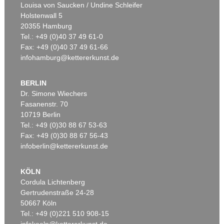
Louisa von Saucken / Undine Schleifer
Holstenwall 5
20355 Hamburg
Tel.: +49 (0)40 37 49 61-0
Fax: +49 (0)40 37 49 61-66
infohamburg@kettererkunst.de
BERLIN
Dr. Simone Wiechers
Fasanenstr. 70
Auktion 590 - Lot 52
10719 Berlin
EMIL SCHUMACHER
Tel.: +49 (0)30 88 67 53-63
Palis
, 1992
Ergebnis:
€ 228.600
Fax: +49 (0)30 88 67 56-43
infoberlin@kettererkunst.de
KÖLN
Cordula Lichtenberg
Gertrudenstraße 24-28
50667 Köln
Tel.: +49 (0)221 510 908-15