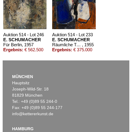
Auktion 514 - Lot 246
Auktion 514 - Lot 233
E. SCHUMACHER
E. SCHUMACHER
Für Berlin
, 1957
Räumliche Trennung
, 1955
Ergebnis:
€ 562.500
Ergebnis:
€ 375.000
MÜNCHEN
Hauptsitz
Joseph-Wild-Str. 18
81829 München
Tel.: +49 (0)89 55 244-0
Fax: +49 (0)89 55 244-177
info@kettererkunst.de
Auktion 425 - Lot 813
E. SCHUMACHER
Alf I
, 1962
HAMBURG
Ergebnis:
€ 306.250