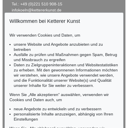
Tel.: +49 (0)221 510 908-15
infokoeln@kettererkunst.de
Willkommen bei Ketterer Kunst
BADEN-WÜRTTEMBERG
HESSEN
Wir verwenden Cookies und Daten, um
RHEINLAND-PFALZ
Miriam Heß
unsere Website und Angebote anzubieten und zu
Tel.: +49 (0)62 21 58 80-038
betreiben
Ausfälle zu prüfen und Maßnahmen gegen Spam, Betrug
Fax: +49 (0)62 21 58 80-595
und Missbrauch zu ergreifen
infoheidelberg@kettererkunst.de
Daten zu Zielgruppeninteraktionen und Websitestatistiken
zu erheben. Mit den gewonnenen Informationen möchten
wir verstehen, wie unsere Angebote verwendet werden,
NORDDEUTSCHLAND
und die Funktionalität unserer Website(s) und Qualität
Nico Kassel, M.A.
unserer Inhalte für Sie weiter zu verbessern.
Tel.: +49 (0)89 55244-164
Mobil: +49 (0)171 8618661
Wenn Sie „Alle akzeptieren“ auswählen, verwenden wir
n.kassel@kettererkunst.de
Cookies und Daten auch, um
neue Angebote zu entwickeln und zu verbessern
personalisierte Inhalte anzuzeigen, abhängig von Ihren
Keine Auktion mehr verpassen!
Einstellungen
Wir informieren Sie rechtzeitig.