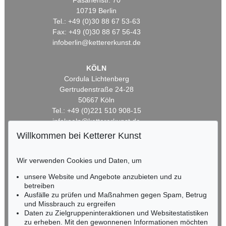
Fasanenstr. 70
10719 Berlin
Tel.: +49 (0)30 88 67 53-63
Fax: +49 (0)30 88 67 56-43
infoberlin@kettererkunst.de
KÖLN
Cordula Lichtenberg
Gertrudenstraße 24-28
50667 Köln
Tel.: +49 (0)221 510 908-15
infokoeln@kettererkunst.de
Willkommen bei Ketterer Kunst
BADEN-WÜRTTEMBERG
HESSEN
Wir verwenden Cookies und Daten, um
RHEINLAND-PFALZ
unsere Website und Angebote anzubieten und zu
Miriam Heß
betreiben
Tel.: +49 (0)62 21 58 80-038
Ausfälle zu prüfen und Maßnahmen gegen Spam, Betrug
Fax: +49 (0)62 21 58 80-595
und Missbrauch zu ergreifen
infoheidelberg@kettererkunst.de
Daten zu Zielgruppeninteraktionen und Websitestatistiken
zu erheben. Mit den gewonnenen Informationen möchten