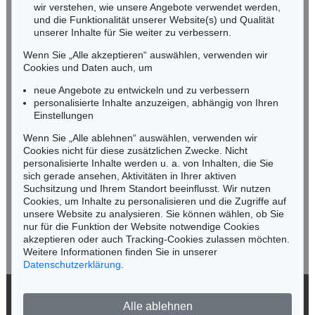
wir verstehen, wie unsere Angebote verwendet werden,
NORDDEUTSCHLAND
und die Funktionalität unserer Website(s) und Qualität
Nico Kassel, M.A.
unserer Inhalte für Sie weiter zu verbessern.
Tel.: +49 (0)89 55244-164
Wenn Sie „Alle akzeptieren“ auswählen, verwenden wir
Mobil: +49 (0)171 8618661
Cookies und Daten auch, um
n.kassel@kettererkunst.de
neue Angebote zu entwickeln und zu verbessern
personalisierte Inhalte anzuzeigen, abhängig von Ihren
Einstellungen
Keine Auktion mehr verpassen!
Wenn Sie „Alle ablehnen“ auswählen, verwenden wir
Wir informieren Sie rechtzeitig.
Cookies nicht für diese zusätzlichen Zwecke. Nicht
personalisierte Inhalte werden u. a. von Inhalten, die Sie
sich gerade ansehen, Aktivitäten in Ihrer aktiven
Suchsitzung und Ihrem Standort beeinflusst. Wir nutzen
Cookies, um Inhalte zu personalisieren und die Zugriffe auf
Jetzt zum Newsletter anmelden >
unsere Website zu analysieren. Sie können wählen, ob Sie
nur für die Funktion der Website notwendige Cookies
akzeptieren oder auch Tracking-Cookies zulassen möchten.
Weitere Informationen finden Sie in unserer
Datenschutzerklärung
.
© 2026 Ketterer Kunst GmbH & Co. KG
Alle ablehnen