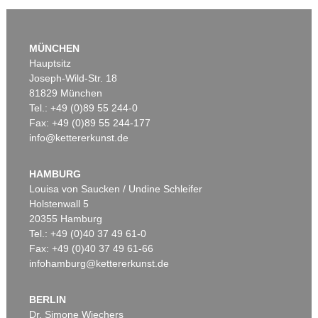
MÜNCHEN
Hauptsitz
Joseph-Wild-Str. 18
81829 München
Tel.: +49 (0)89 55 244-0
Fax: +49 (0)89 55 244-177
info@kettererkunst.de
Auktion 328 - Lot 283
Auktion 599 - Lot 265
C. WEIGEL
CHRISTOPH WEIGEL
Abbildung der gemein-nützlichen Haupt-Stände. 1698
, 1698
Atlas Portatilis. Dabei: Atlas portatilis germanicus
, 1733
HAMBURG
Ergebnis:
€ 2.640
Ergebnis:
€ 1.778
Louisa von Saucken / Undine Schleifer
Holstenwall 5
20355 Hamburg
Tel.: +49 (0)40 37 49 61-0
Fax: +49 (0)40 37 49 61-66
infohamburg@kettererkunst.de
BERLIN
Dr. Simone Wiechers