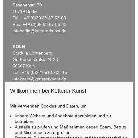
Fasanenstr. 70
Auktion 266 - Lot 70
10719 Berlin
CHRISTOPH WEIGEL
Tel.: +49 (0)30 88 67 53-63
Historiae celebriores veteris testamenti. 1712. 2. Ausg.
Ergebnis:
€ 989
Fax: +49 (0)30 88 67 56-43
infoberlin@kettererkunst.de
KÖLN
Cordula Lichtenberg
Gertrudenstraße 24-28
50667 Köln
Tel.: +49 (0)221 510 908-15
infokoeln@kettererkunst.de
Willkommen bei Ketterer Kunst
Auktion 301 - Lot 101
Auktion 521 - Lot 242
BADEN-WÜRTTEMBERG
CHRISTOPH WEIGEL
C. WEIGEL
HESSEN
Biblia ectypa, neuer Einbd.
, 1695
Historiae celebriores veteris testamenti
, 1708
Wir verwenden Cookies und Daten, um
RHEINLAND-PFALZ
Ergebnis:
€ 952
Ergebnis:
€ 875
Miriam Heß
unsere Website und Angebote anzubieten und zu
Tel.: +49 (0)62 21 58 80-038
betreiben
Ausfälle zu prüfen und Maßnahmen gegen Spam, Betrug
Fax: +49 (0)62 21 58 80-595
und Missbrauch zu ergreifen
infoheidelberg@kettererkunst.de