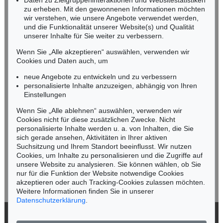
Daten zu Zielgruppeninteraktionen und Websitestatistiken
zu erheben. Mit den gewonnenen Informationen möchten
wir verstehen, wie unsere Angebote verwendet werden,
NORDDEUTSCHLAND
und die Funktionalität unserer Website(s) und Qualität
Nico Kassel, M.A.
unserer Inhalte für Sie weiter zu verbessern.
Tel.: +49 (0)89 55244-164
Mobil: +49 (0)171 8618661
Wenn Sie „Alle akzeptieren“ auswählen, verwenden wir
n.kassel@kettererkunst.de
Cookies und Daten auch, um
Auktion 373 - Lot 624
Auktion 418 - Lot 422
C. WEIGEL
CHRISTOPH WEIGEL
neue Angebote zu entwickeln und zu verbessern
Sculptura historiarum (1697)
, 1697
Memorabilia facta. 1722
, 1722
personalisierte Inhalte anzuzeigen, abhängig von Ihren
Ergebnis:
€ 600
Ergebnis:
€ 324
Keine Auktion mehr verpassen!
Einstellungen
Wir informieren Sie rechtzeitig.
Wenn Sie „Alle ablehnen“ auswählen, verwenden wir
Cookies nicht für diese zusätzlichen Zwecke. Nicht
personalisierte Inhalte werden u. a. von Inhalten, die Sie
sich gerade ansehen, Aktivitäten in Ihrer aktiven
Suchsitzung und Ihrem Standort beeinflusst. Wir nutzen
Jetzt zum Newsletter anmelden >
Cookies, um Inhalte zu personalisieren und die Zugriffe auf
unsere Website zu analysieren. Sie können wählen, ob Sie
nur für die Funktion der Website notwendige Cookies
akzeptieren oder auch Tracking-Cookies zulassen möchten.
Weitere Informationen finden Sie in unserer
Datenschutzerklärung
.
Auktion 414 - Lot 845
C. WEIGEL
Die Welt in einer Nuß. 1730.
, 1730
© 2026 Ketterer Kunst GmbH & Co. KG