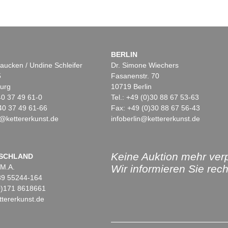
BERLIN
aucken / Undine Schleifer
Dr. Simone Wiechers
5
Fasanenstr. 70
urg
10719 Berlin
)40 37 49 61-0
Tel.: +49 (0)30 88 67 53-63
40 37 49 61-66
Fax: +49 (0)30 88 67 56-43
@kettererkunst.de
infoberlin@kettererkunst.de
Keine Auktion mehr ver
SCHLAND
 M.A.
Wir informieren Sie recht
)89 55244-164
(0)171 8618661
tererkunst.de