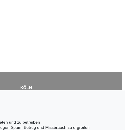
KÖLN
Cordula Lichtenberg
Gertrudenstraße 24-28
50667 Köln
Tel.: +49 (0)221 510 908-15
infokoeln@kettererkunst.de
eten und zu betreiben
egen Spam, Betrug und Missbrauch zu ergreifen