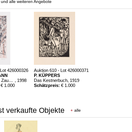
und alle weiteren Angebote
 Lot 426000326
Auktion 610 - Lot 426000371
ANN
P. KÜPPERS
Mario und der Zauberer
, 1998
Das Kestnerbuch
, 1919
€ 1.000
Schätzpreis:
€ 1.000
t verkaufte Objekte
+
alle