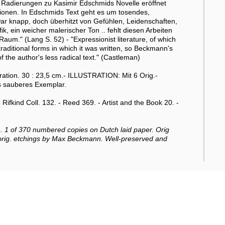
en Radierungen zu Kasimir Edschmids Novelle eröffnet
ationen. In Edschmids Text geht es um tosendes,
war knapp, doch überhitzt von Gefühlen, Leidenschaften,
 ein weicher malerischer Ton .. fehlt diesen Arbeiten
Raum." (Lang S. 52) - "Expressionist literature, of which
raditional forms in which it was written, so Beckmann's
 the author's less radical text." (Castleman)
ation. 30 : 23,5 cm.- ILLUSTRATION: Mit 6 Orig.-
 sauberes Exemplar.
ifkind Coll. 132. - Reed 369. - Artist and the Book 20. -
n. 1 of 370 numbered copies on Dutch laid paper. Orig
 6 orig. etchings by Max Beckmann. Well-preserved and