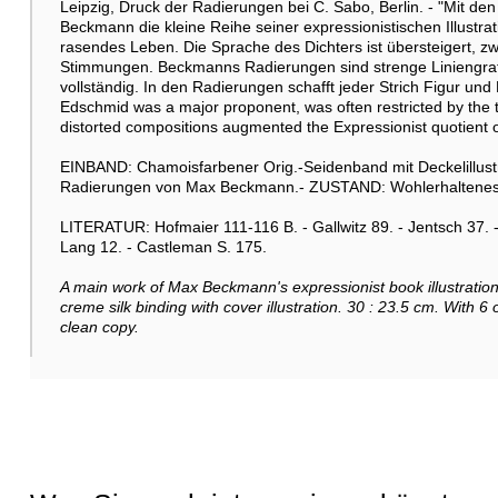
Leipzig, Druck der Radierungen bei C. Sabo, Berlin. - "Mit d
Beckmann die kleine Reihe seiner expressionistischen Illustr
rasendes Leben. Die Sprache des Dichters ist übersteigert, z
Stimmungen. Beckmanns Radierungen sind strenge Liniengrafik,
vollständig. In den Radierungen schafft jeder Strich Figur und 
Edschmid was a major proponent, was often restricted by the t
distorted compositions augmented the Expressionist quotient of
EINBAND: Chamoisfarbener Orig.-Seidenband mit Deckelillustr
Radierungen von Max Beckmann.- ZUSTAND: Wohlerhaltenes
LITERATUR: Hofmaier 111-116 B. - Gallwitz 89. - Jentsch 37. - R
Lang 12. - Castleman S. 175.
A main work of Max Beckmann's expressionist book illustratio
creme silk binding with cover illustration. 30 : 23.5 cm. With
clean copy.