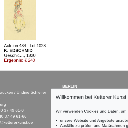
1393
Auktion 434 - Lot 1028
K. EDSCHMID
Geschichte von den Suaheli-Mädchen und den schwarzen Kriegern + Beigabe
, 1920
Ergebnis:
€ 240
BERLIN
aucken / Undine Schleifer
Dr. Simone Wiechers
Willkommen bei Ketterer Kunst
5
Fasanenstr. 70
urg
10719 Berlin
)40 37 49 61-0
Tel.: +49 (0)30 88 67 53-63
Wir verwenden Cookies und Daten, um
40 37 49 61-66
Fax: +49 (0)30 88 67 56-43
unsere Website und Angebote anzubi
@kettererkunst.de
infoberlin@kettererkunst.de
Ausfälle zu prüfen und Maßnahmen g