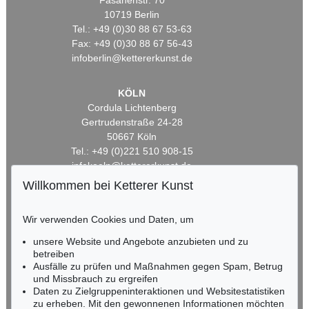
Fasanenstr. 70
10719 Berlin
Tel.: +49 (0)30 88 67 53-63
Fax: +49 (0)30 88 67 56-43
infoberlin@kettererkunst.de
KÖLN
Cordula Lichtenberg
Gertrudenstraße 24-28
50667 Köln
Tel.: +49 (0)221 510 908-15
infokoeln@kettererkunst.de
Willkommen bei Ketterer Kunst
BADEN-WÜRTTEMBERG
HESSEN
Wir verwenden Cookies und Daten, um
RHEINLAND-PFALZ
unsere Website und Angebote anzubieten und zu
Miriam Heß
betreiben
Tel.: +49 (0)62 21 58 80-038
Ausfälle zu prüfen und Maßnahmen gegen Spam, Betrug
Fax: +49 (0)62 21 58 80-595
und Missbrauch zu ergreifen
infoheidelberg@kettererkunst.de
Daten zu Zielgruppeninteraktionen und Websitestatistiken
zu erheben. Mit den gewonnenen Informationen möchten