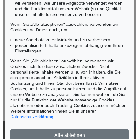
wir verstehen, wie unsere Angebote verwendet werden,
NORDDEUTSCHLAND
und die Funktionalität unserer Website(s) und Qualität
Nico Kassel, M.A.
unserer Inhalte für Sie weiter zu verbessern.
Tel.: +49 (0)89 55244-164
Wenn Sie „Alle akzeptieren“ auswählen, verwenden wir
Mobil: +49 (0)171 8618661
Cookies und Daten auch, um
n.kassel@kettererkunst.de
neue Angebote zu entwickeln und zu verbessern
personalisierte Inhalte anzuzeigen, abhängig von Ihren
Einstellungen
Keine Auktion mehr verpassen!
Wenn Sie „Alle ablehnen“ auswählen, verwenden wir
Wir informieren Sie rechtzeitig.
Cookies nicht für diese zusätzlichen Zwecke. Nicht
personalisierte Inhalte werden u. a. von Inhalten, die Sie
sich gerade ansehen, Aktivitäten in Ihrer aktiven
Suchsitzung und Ihrem Standort beeinflusst. Wir nutzen
Cookies, um Inhalte zu personalisieren und die Zugriffe auf
Jetzt zum Newsletter anmelden >
unsere Website zu analysieren. Sie können wählen, ob Sie
nur für die Funktion der Website notwendige Cookies
akzeptieren oder auch Tracking-Cookies zulassen möchten.
Weitere Informationen finden Sie in unserer
Datenschutzerklärung
.
© 2026 Ketterer Kunst GmbH & Co. KG
Alle ablehnen