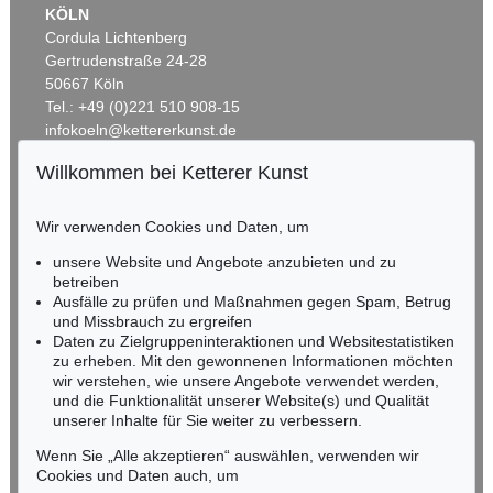
KÖLN
Cordula Lichtenberg
Gertrudenstraße 24-28
50667 Köln
Tel.: +49 (0)221 510 908-15
infokoeln@kettererkunst.de
Willkommen bei Ketterer Kunst
Auktion 560 - Lot 8
BADEN-WÜRTTEMBERG
W. KANDINSKY
HESSEN
Friedlich
, 1930
Wir verwenden Cookies und Daten, um
Ergebnis:
€ 787.400
RHEINLAND-PFALZ
Miriam Heß
unsere Website und Angebote anzubieten und zu
Tel.: +49 (0)62 21 58 80-038
betreiben
Fax: +49 (0)62 21 58 80-595
Ausfälle zu prüfen und Maßnahmen gegen Spam, Betrug
und Missbrauch zu ergreifen
infoheidelberg@kettererkunst.de
Daten zu Zielgruppeninteraktionen und Websitestatistiken
zu erheben. Mit den gewonnenen Informationen möchten
NORDDEUTSCHLAND
wir verstehen, wie unsere Angebote verwendet werden,
und die Funktionalität unserer Website(s) und Qualität
Nico Kassel, M.A.
unserer Inhalte für Sie weiter zu verbessern.
Tel.: +49 (0)89 55244-164
Mobil: +49 (0)171 8618661
Wenn Sie „Alle akzeptieren“ auswählen, verwenden wir
n.kassel@kettererkunst.de
Cookies und Daten auch, um
Auktion 606 - Lot 44