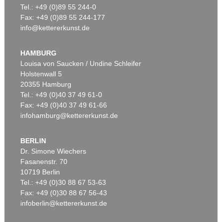
Tel.: +49 (0)89 55 244-0
Fax: +49 (0)89 55 244-177
info@kettererkunst.de
Auktion 600 - Lot 61
Auktion 489 - Lot 128
WASSILY KANDINSKY
W. KANDINSKY
Behauptend
, 1926
Treppe zum Schloss (Murnau)
, 1909
HAMBURG
Ergebnis:
€ 3.135.000
Ergebnis:
€ 2.425.000
Louisa von Saucken / Undine Schleifer
Holstenwall 5
20355 Hamburg
Tel.: +49 (0)40 37 49 61-0
Fax: +49 (0)40 37 49 61-66
infohamburg@kettererkunst.de
BERLIN
Dr. Simone Wiechers
Fasanenstr. 70
Auktion 415 - Lot 347
Auktion 520 - Lot 376
10719 Berlin
W. KANDINSKY
W. KANDINSKY
Gewebe
, 1923
Gebogene Spitzen
, 1927
Tel.: +49 (0)30 88 67 53-63
Ergebnis:
€ 1.320.000
Ergebnis:
€ 1.105.000
Fax: +49 (0)30 88 67 56-43
infoberlin@kettererkunst.de