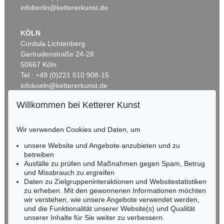
infoberlin@kettererkunst.de
KÖLN
Cordula Lichtenberg
Gertrudenstraße 24-28
50667 Köln
Tel.: +49 (0)221 510 908-15
infokoeln@kettererkunst.de
Willkommen bei Ketterer Kunst
Auktion 535 - Lot 44
BADEN-WÜRTTEMBERG
EMIL NOLDE
HESSEN
Meer (D)
, 1930
Wir verwenden Cookies und Daten, um
Ergebnis:
€ 985.000
RHEINLAND-PFALZ
Miriam Heß
unsere Website und Angebote anzubieten und zu
Tel.: +49 (0)62 21 58 80-038
betreiben
Ausfälle zu prüfen und Maßnahmen gegen Spam, Betrug
Fax: +49 (0)62 21 58 80-595
und Missbrauch zu ergreifen
infoheidelberg@kettererkunst.de
Daten zu Zielgruppeninteraktionen und Websitestatistiken
zu erheben. Mit den gewonnenen Informationen möchten
wir verstehen, wie unsere Angebote verwendet werden,
NORDDEUTSCHLAND
und die Funktionalität unserer Website(s) und Qualität
Nico Kassel, M.A.
unserer Inhalte für Sie weiter zu verbessern.
Tel.: +49 (0)89 55244-164