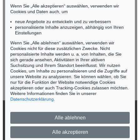
Mobil: +49 (0)171 8618661
Wenn Sie „Alle akzeptieren“ auswählen, verwenden wir
n.kassel@kettererkunst.de
Cookies und Daten auch, um
Auktion 560 - Lot 32
EMIL NOLDE
neue Angebote zu entwickeln und zu verbessern
Landschaft mit Seebüllhof
, 1930
personalisierte Inhalte anzuzeigen, abhängig von Ihren
Ergebnis:
€ 914.400
Keine Auktion mehr verpassen!
Einstellungen
Wir informieren Sie rechtzeitig.
Wenn Sie „Alle ablehnen“ auswählen, verwenden wir
Cookies nicht für diese zusätzlichen Zwecke. Nicht
personalisierte Inhalte werden u. a. von Inhalten, die Sie
sich gerade ansehen, Aktivitäten in Ihrer aktiven
Suchsitzung und Ihrem Standort beeinflusst. Wir nutzen
Jetzt zum Newsletter anmelden >
Cookies, um Inhalte zu personalisieren und die Zugriffe auf
unsere Website zu analysieren. Sie können wählen, ob Sie
nur für die Funktion der Website notwendige Cookies
akzeptieren oder auch Tracking-Cookies zulassen möchten.
Weitere Informationen finden Sie in unserer
Auktion 342 - Lot 233
Auktion 560 - Lot 44
Datenschutzerklärung
.
EMIL NOLDE
EMIL NOLDE
Landschaft
, 1909
Vera
, 1919
© 2026 Ketterer Kunst GmbH & Co. KG
Ergebnis:
€ 900.000
Ergebnis:
€ 825.500
Alle ablehnen
Datenschutz
Impressum
Barrierefreiheit
Alle akzeptieren