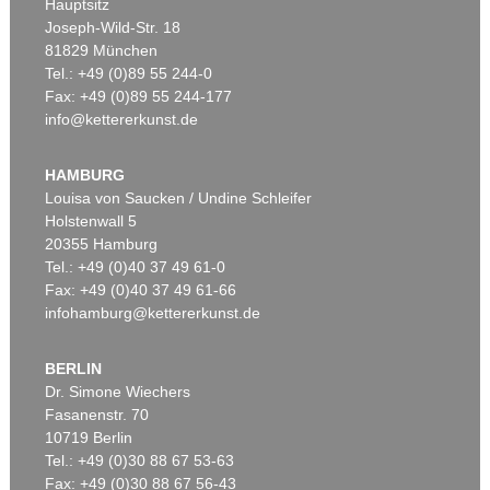
Hauptsitz
Joseph-Wild-Str. 18
81829 München
Tel.: +49 (0)89 55 244-0
Fax: +49 (0)89 55 244-177
info@kettererkunst.de
Auktion 479 - Lot 822
EMIL NOLDE
Herbstwolken, Friesland
, 1929
HAMBURG
Ergebnis:
€ 1.645.000
Louisa von Saucken / Undine Schleifer
Holstenwall 5
20355 Hamburg
Tel.: +49 (0)40 37 49 61-0
Fax: +49 (0)40 37 49 61-66
infohamburg@kettererkunst.de
BERLIN
Dr. Simone Wiechers
Fasanenstr. 70
Auktion 530 - Lot 81
10719 Berlin
EMIL NOLDE
Rittersporn und Silberpappeln
, 1929
Tel.: +49 (0)30 88 67 53-63
Ergebnis:
€ 1.165.000
Fax: +49 (0)30 88 67 56-43