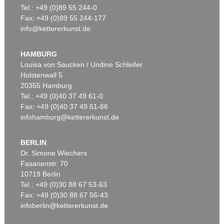
Tel.: +49 (0)89 55 244-0
Fax: +49 (0)89 55 244-177
info@kettererkunst.de
Auktion 479 - Lot 822
EMIL NOLDE
Herbstwolken, Friesland
, 1929
HAMBURG
Ergebnis:
€ 1.645.000
Louisa von Saucken / Undine Schleifer
Holstenwall 5
20355 Hamburg
Tel.: +49 (0)40 37 49 61-0
Fax: +49 (0)40 37 49 61-66
infohamburg@kettererkunst.de
BERLIN
Dr. Simone Wiechers
Fasanenstr. 70
Auktion 530 - Lot 81
10719 Berlin
EMIL NOLDE
Rittersporn und Silberpappeln
, 1929
Tel.: +49 (0)30 88 67 53-63
Ergebnis:
€ 1.165.000
Fax: +49 (0)30 88 67 56-43
infoberlin@kettererkunst.de