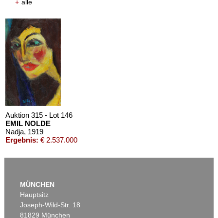
+
alle
Auktion 610 - Lot 426000372
HERMANN MAX PECHSTEIN
Reisebilder
, 1919
Schätzpreis:
€ 1.600
Auktion 315 - Lot 146
EMIL NOLDE
Nadja
, 1919
Ergebnis:
€ 2.537.000
MÜNCHEN
Hauptsitz
Joseph-Wild-Str. 18
81829 München