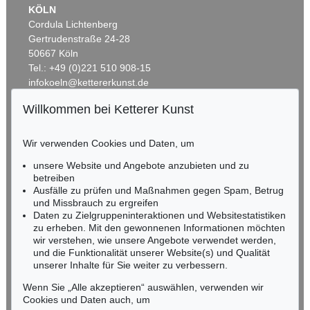
KÖLN
Cordula Lichtenberg
Gertrudenstraße 24-28
50667 Köln
Tel.: +49 (0)221 510 908-15
infokoeln@kettererkunst.de
Willkommen bei Ketterer Kunst
Auktion 535 - Lot 44
BADEN-WÜRTTEMBERG
EMIL NOLDE
HESSEN
Meer (D)
, 1930
Wir verwenden Cookies und Daten, um
Ergebnis:
€ 985.000
RHEINLAND-PFALZ
Miriam Heß
unsere Website und Angebote anzubieten und zu
Tel.: +49 (0)62 21 58 80-038
betreiben
Ausfälle zu prüfen und Maßnahmen gegen Spam, Betrug
Fax: +49 (0)62 21 58 80-595
und Missbrauch zu ergreifen
infoheidelberg@kettererkunst.de
Daten zu Zielgruppeninteraktionen und Websitestatistiken
zu erheben. Mit den gewonnenen Informationen möchten
wir verstehen, wie unsere Angebote verwendet werden,
NORDDEUTSCHLAND
und die Funktionalität unserer Website(s) und Qualität
Nico Kassel, M.A.
unserer Inhalte für Sie weiter zu verbessern.
Tel.: +49 (0)89 55244-164
Mobil: +49 (0)171 8618661
Wenn Sie „Alle akzeptieren“ auswählen, verwenden wir
n.kassel@kettererkunst.de
Cookies und Daten auch, um
Auktion 560 - Lot 32