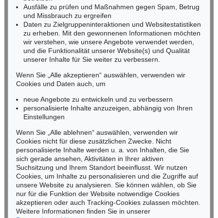
Ausfälle zu prüfen und Maßnahmen gegen Spam, Betrug
Fax: +49 (0)62 21 58 80-595
und Missbrauch zu ergreifen
infoheidelberg@kettererkunst.de
Daten zu Zielgruppeninteraktionen und Websitestatistiken
zu erheben. Mit den gewonnenen Informationen möchten
wir verstehen, wie unsere Angebote verwendet werden,
NORDDEUTSCHLAND
und die Funktionalität unserer Website(s) und Qualität
Nico Kassel, M.A.
unserer Inhalte für Sie weiter zu verbessern.
Tel.: +49 (0)89 55244-164
Mobil: +49 (0)171 8618661
Wenn Sie „Alle akzeptieren“ auswählen, verwenden wir
n.kassel@kettererkunst.de
Cookies und Daten auch, um
Auktion 433 - Lot 928
Auktion 437 - Lot 846
RUPPRECHT GEIGER
R. GEIGER
neue Angebote zu entwickeln und zu verbessern
364/62
, 1962
432/65
, 1965
personalisierte Inhalte anzuzeigen, abhängig von Ihren
Ergebnis:
€ 110.000
Ergebnis:
€ 105.000
Keine Auktion mehr verpassen!
Einstellungen
Wir informieren Sie rechtzeitig.
Wenn Sie „Alle ablehnen“ auswählen, verwenden wir
Cookies nicht für diese zusätzlichen Zwecke. Nicht
personalisierte Inhalte werden u. a. von Inhalten, die Sie
sich gerade ansehen, Aktivitäten in Ihrer aktiven
Suchsitzung und Ihrem Standort beeinflusst. Wir nutzen
Jetzt zum Newsletter anmelden >
Cookies, um Inhalte zu personalisieren und die Zugriffe auf
unsere Website zu analysieren. Sie können wählen, ob Sie
nur für die Funktion der Website notwendige Cookies
akzeptieren oder auch Tracking-Cookies zulassen möchten.
Weitere Informationen finden Sie in unserer