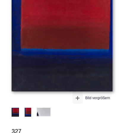
+
Bild vergrößern
327