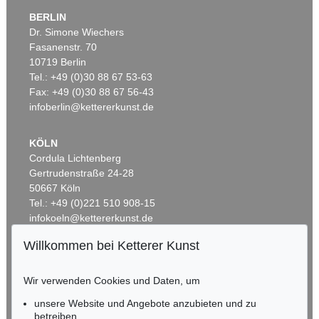
BERLIN
Dr. Simone Wiechers
Fasanenstr. 70
Auktion 429 - Lot 910
Auktion 381 - Lot 201
10719 Berlin
R. GEIGER
RUPPRECHT GEIGER
Tel.: +49 (0)30 88 67 53-63
438/66
, 1966
318/61
, 1961
Ergebnis:
€ 150.000
Ergebnis:
€ 140.300
Fax: +49 (0)30 88 67 56-43
infoberlin@kettererkunst.de
KÖLN
Cordula Lichtenberg
Gertrudenstraße 24-28
50667 Köln
Tel.: +49 (0)221 510 908-15
infokoeln@kettererkunst.de
Willkommen bei Ketterer Kunst
Auktion 514 - Lot 253
Auktion 553 - Lot 113
BADEN-WÜRTTEMBERG
RUPPRECHT GEIGER
R. GEIGER
HESSEN
727/78 (Farbraum, Geist und Materie)
, 1978
OE 264
, 1957
Wir verwenden Cookies und Daten, um
RHEINLAND-PFALZ
Ergebnis:
€ 125.000
Ergebnis:
€ 124.460
Miriam Heß
unsere Website und Angebote anzubieten und zu
Tel.: +49 (0)62 21 58 80-038
betreiben