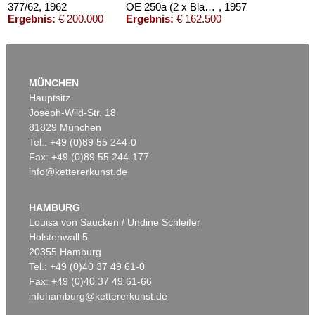
377/62
, 1962
OE 250a (2 x Blau vor Rot)
, 1957
Ergebnis:
€ 200.000
Ergebnis:
€ 162.500
MÜNCHEN
Hauptsitz
Joseph-Wild-Str. 18
81829 München
Tel.: +49 (0)89 55 244-0
Fax: +49 (0)89 55 244-177
info@kettererkunst.de
Auktion 479 - Lot 888
Auktion 489 - Lot 105
R. GEIGER
R. GEIGER
351/60
, 1960
464/67
, 1967
HAMBURG
Ergebnis:
€ 162.500
Ergebnis:
€ 156.250
Louisa von Saucken / Undine Schleifer
Holstenwall 5
20355 Hamburg
Tel.: +49 (0)40 37 49 61-0
Fax: +49 (0)40 37 49 61-66
infohamburg@kettererkunst.de