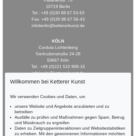
Fasanenstr. 70
10719 Berlin
Tel.: +49 (0)30 88 67 53-63
Fax: +49 (0)30 88 67 56-43
infoberlin@kettererkunst.de
KÖLN
Cordula Lichtenberg
Gertrudenstraße 24-28
50667 Köln
Tel.: +49 (0)221 510 908-15
infokoeln@kettererkunst.de
Willkommen bei Ketterer Kunst
BADEN-WÜRTTEMBERG
HESSEN
Wir verwenden Cookies und Daten, um
RHEINLAND-PFALZ
unsere Website und Angebote anzubieten und zu
Miriam Heß
betreiben
Tel.: +49 (0)62 21 58 80-038
Ausfälle zu prüfen und Maßnahmen gegen Spam, Betrug
Fax: +49 (0)62 21 58 80-595
und Missbrauch zu ergreifen
infoheidelberg@kettererkunst.de
Daten zu Zielgruppeninteraktionen und Websitestatistiken
zu erheben. Mit den gewonnenen Informationen möchten