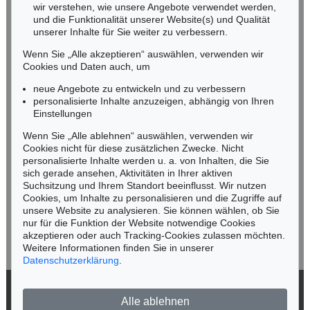
wir verstehen, wie unsere Angebote verwendet werden,
NORDDEUTSCHLAND
und die Funktionalität unserer Website(s) und Qualität
Nico Kassel, M.A.
unserer Inhalte für Sie weiter zu verbessern.
Tel.: +49 (0)89 55244-164
Wenn Sie „Alle akzeptieren“ auswählen, verwenden wir
Mobil: +49 (0)171 8618661
Cookies und Daten auch, um
n.kassel@kettererkunst.de
neue Angebote zu entwickeln und zu verbessern
personalisierte Inhalte anzuzeigen, abhängig von Ihren
Einstellungen
Keine Auktion mehr verpassen!
Wenn Sie „Alle ablehnen“ auswählen, verwenden wir
Wir informieren Sie rechtzeitig.
Cookies nicht für diese zusätzlichen Zwecke. Nicht
personalisierte Inhalte werden u. a. von Inhalten, die Sie
sich gerade ansehen, Aktivitäten in Ihrer aktiven
Suchsitzung und Ihrem Standort beeinflusst. Wir nutzen
Cookies, um Inhalte zu personalisieren und die Zugriffe auf
Jetzt zum Newsletter anmelden >
unsere Website zu analysieren. Sie können wählen, ob Sie
nur für die Funktion der Website notwendige Cookies
akzeptieren oder auch Tracking-Cookies zulassen möchten.
Weitere Informationen finden Sie in unserer
Datenschutzerklärung
.
© 2026 Ketterer Kunst GmbH & Co. KG
Alle ablehnen