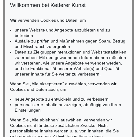
Willkommen bei Ketterer Kunst
Auktion 430 - Lot 160
BADEN-WÜRTTEMBERG
SEBASTIAN MÜNSTER
HESSEN
Cosmographia, 1628
, 1628
Wir verwenden Cookies und Daten, um
Ergebnis:
€ 9.360
RHEINLAND-PFALZ
Miriam Heß
unsere Website und Angebote anzubieten und zu
Tel.: +49 (0)62 21 58 80-038
betreiben
Ausfälle zu prüfen und Maßnahmen gegen Spam, Betrug
Fax: +49 (0)62 21 58 80-595
und Missbrauch zu ergreifen
infoheidelberg@kettererkunst.de
Daten zu Zielgruppeninteraktionen und Websitestatistiken
zu erheben. Mit den gewonnenen Informationen möchten
wir verstehen, wie unsere Angebote verwendet werden,
NORDDEUTSCHLAND
und die Funktionalität unserer Website(s) und Qualität
Nico Kassel, M.A.
unserer Inhalte für Sie weiter zu verbessern.
Tel.: +49 (0)89 55244-164
Mobil: +49 (0)171 8618661
Wenn Sie „Alle akzeptieren“ auswählen, verwenden wir
n.kassel@kettererkunst.de
Cookies und Daten auch, um
Auktion 266 - Lot 42
Auktion 287 - Lot 493
SEBASTIAN MÜNSTER
S. MÜNSTER
neue Angebote zu entwickeln und zu verbessern
Cosmographey. 1592. 17. dt. Ausg.
, 1592
Cosmographey. 1598.
, 1598
personalisierte Inhalte anzuzeigen, abhängig von Ihren
Ergebnis:
€ 8.625
Ergebnis:
€ 7.371
Keine Auktion mehr verpassen!
Einstellungen
Wir informieren Sie rechtzeitig.
Wenn Sie „Alle ablehnen“ auswählen, verwenden wir
Cookies nicht für diese zusätzlichen Zwecke. Nicht
personalisierte Inhalte werden u. a. von Inhalten, die Sie
sich gerade ansehen, Aktivitäten in Ihrer aktiven