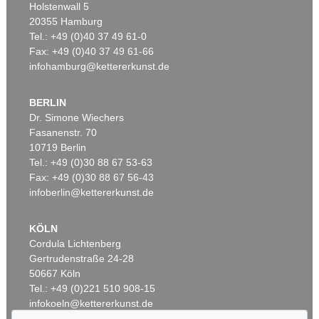
Holstenwall 5
20355 Hamburg
Tel.: +49 (0)40 37 49 61-0
Fax: +49 (0)40 37 49 61-66
infohamburg@kettererkunst.de
BERLIN
Dr. Simone Wiechers
Fasanenstr. 70
Auktion 531 - Lot 25
Auktion 366 - Lot 543
10719 Berlin
SEBASTIAN MÜNSTER
S. MÜNSTER
Cosmographia
, 1628
Cosmographey. Basel 1598.
, 1598
Tel.: +49 (0)30 88 67 53-63
Ergebnis:
€ 11.250
Ergebnis:
€ 10.200
Fax: +49 (0)30 88 67 56-43
infoberlin@kettererkunst.de
KÖLN
Cordula Lichtenberg
Gertrudenstraße 24-28
50667 Köln
Tel.: +49 (0)221 510 908-15
infokoeln@kettererkunst.de