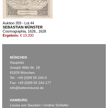
Auktion 359 - Lot 44
SEBASTIAN MÜNSTER
Cosmographia, 1628.
, 1628
Ergebnis:
€ 19.200
MÜNCHEN
Hauptsitz
Joseph-Wild-Str. 18
81829 München
Tel.: +49 (0)89 55 244-0
Fax: +49 (0)89 55 244-177
info@kettererkunst.de
Auktion 569 - Lot 210
SEBASTIAN MÜNSTER
Cosmographey
, 1614
HAMBURG
Ergebnis:
€ 12.375
Louisa von Saucken / Undine Schleifer