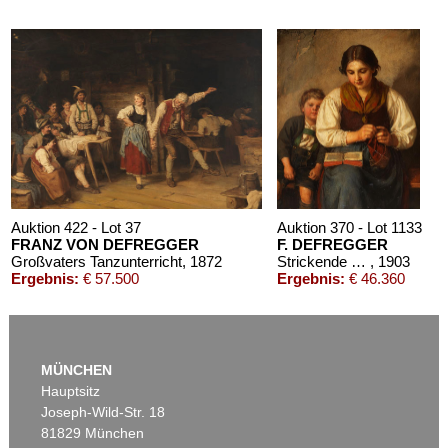
Auktion 610 - Lot 426000325
J. GOETHE
Faust
, 1924
Schätzpreis:
€ 1.500
Auktion 422 - Lot 37
Auktion 370 - Lot 1133
FRANZ VON DEFREGGER
F. DEFREGGER
Großvaters Tanzunterricht
, 1872
Strickende Bäuerin mit Buben
, 1903
Ergebnis:
€ 57.500
Ergebnis:
€ 46.360
MÜNCHEN
Hauptsitz
Joseph-Wild-Str. 18
81829 München