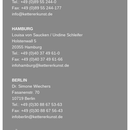
Tel.: +49 (0)89 55 244-0
Fax: +49 (0)89 55 244-177
info@kettererkunst.de
Auktion 355 - Lot 332
Auktion 601 - Lot 136
FRANZ VON DEFREGGER
F. DEFREGGER
Bäuerin am Spinnrocken
, 1873
Abschied der Jäger
, 1876
HAMBURG
Ergebnis:
€ 36.600
Ergebnis:
€ 32.250
Louisa von Saucken / Undine Schleifer
Holstenwall 5
20355 Hamburg
Tel.: +49 (0)40 37 49 61-0
Fax: +49 (0)40 37 49 61-66
infohamburg@kettererkunst.de
BERLIN
Dr. Simone Wiechers
Fasanenstr. 70
Auktion 498 - Lot 544
Auktion 422 - Lot 315
10719 Berlin
F. DEFREGGER
F. DEFREGGER
Tel.: +49 (0)30 88 67 53-63
Halbakt
, 1880
Der kranke Dackel
, 1890
Ergebnis:
€ 31.250
Ergebnis:
€ 30.000
Fax: +49 (0)30 88 67 56-43
infoberlin@kettererkunst.de