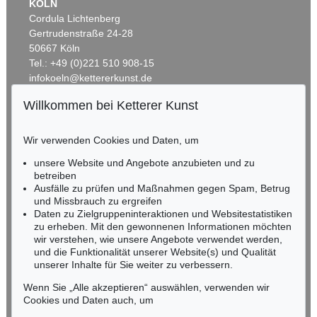
KÖLN
Cordula Lichtenberg
Gertrudenstraße 24-28
50667 Köln
Tel.: +49 (0)221 510 908-15
infokoeln@kettererkunst.de
Willkommen bei Ketterer Kunst
Auktion 474 - Lot 8
Auktion 532 - Lot 311
BADEN-WÜRTTEMBERG
FRANZ VON DEFREGGER
F. DEFREGGER
HESSEN
Die Märchenerzählerin
, 1870
Beim Tanz
, 1880
Wir verwenden Cookies und Daten, um
RHEINLAND-PFALZ
Ergebnis:
€ 28.750
Ergebnis:
€ 27.500
Miriam Heß
unsere Website und Angebote anzubieten und zu
Tel.: +49 (0)62 21 58 80-038
betreiben
Fax: +49 (0)62 21 58 80-595
Ausfälle zu prüfen und Maßnahmen gegen Spam, Betrug
und Missbrauch zu ergreifen
infoheidelberg@kettererkunst.de
Daten zu Zielgruppeninteraktionen und Websitestatistiken
zu erheben. Mit den gewonnenen Informationen möchten
NORDDEUTSCHLAND
wir verstehen, wie unsere Angebote verwendet werden,
und die Funktionalität unserer Website(s) und Qualität
Nico Kassel, M.A.
unserer Inhalte für Sie weiter zu verbessern.
Tel.: +49 (0)89 55244-164
Mobil: +49 (0)171 8618661
Wenn Sie „Alle akzeptieren“ auswählen, verwenden wir
n.kassel@kettererkunst.de
Cookies und Daten auch, um
Auktion 446 - Lot 11
Auktion 446 - Lot 6