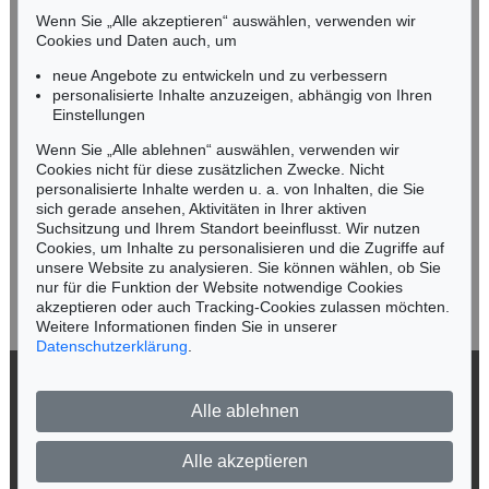
Mobil: +49 (0)171 8618661
Wenn Sie „Alle akzeptieren“ auswählen, verwenden wir
n.kassel@kettererkunst.de
Cookies und Daten auch, um
Auktion 560 - Lot 32
EMIL NOLDE
neue Angebote zu entwickeln und zu verbessern
Landschaft mit Seebüllhof
, 1930
personalisierte Inhalte anzuzeigen, abhängig von Ihren
Ergebnis:
€ 914.400
Keine Auktion mehr verpassen!
Einstellungen
Wir informieren Sie rechtzeitig.
Wenn Sie „Alle ablehnen“ auswählen, verwenden wir
Cookies nicht für diese zusätzlichen Zwecke. Nicht
personalisierte Inhalte werden u. a. von Inhalten, die Sie
sich gerade ansehen, Aktivitäten in Ihrer aktiven
Suchsitzung und Ihrem Standort beeinflusst. Wir nutzen
Jetzt zum Newsletter anmelden >
Cookies, um Inhalte zu personalisieren und die Zugriffe auf
unsere Website zu analysieren. Sie können wählen, ob Sie
nur für die Funktion der Website notwendige Cookies
akzeptieren oder auch Tracking-Cookies zulassen möchten.
Weitere Informationen finden Sie in unserer
Auktion 342 - Lot 233
Auktion 560 - Lot 44
Datenschutzerklärung
.
EMIL NOLDE
EMIL NOLDE
Landschaft
, 1909
Vera
, 1919
© 2026 Ketterer Kunst GmbH & Co. KG
Ergebnis:
€ 900.000
Ergebnis:
€ 825.500
Alle ablehnen
Datenschutz
Impressum
Barrierefreiheit
Alle akzeptieren