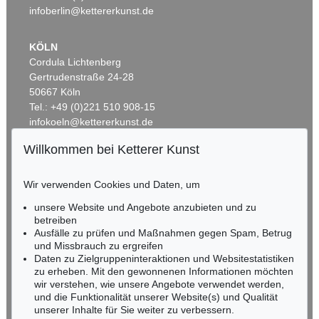
infoberlin@kettererkunst.de
KÖLN
Cordula Lichtenberg
Gertrudenstraße 24-28
50667 Köln
Tel.: +49 (0)221 510 908-15
infokoeln@kettererkunst.de
Willkommen bei Ketterer Kunst
Auktion 535 - Lot 44
BADEN-WÜRTTEMBERG
EMIL NOLDE
HESSEN
Meer (D)
, 1930
Wir verwenden Cookies und Daten, um
Ergebnis:
€ 985.000
RHEINLAND-PFALZ
Miriam Heß
unsere Website und Angebote anzubieten und zu
Tel.: +49 (0)62 21 58 80-038
betreiben
Ausfälle zu prüfen und Maßnahmen gegen Spam, Betrug
Fax: +49 (0)62 21 58 80-595
und Missbrauch zu ergreifen
infoheidelberg@kettererkunst.de
Daten zu Zielgruppeninteraktionen und Websitestatistiken
zu erheben. Mit den gewonnenen Informationen möchten
wir verstehen, wie unsere Angebote verwendet werden,
NORDDEUTSCHLAND
und die Funktionalität unserer Website(s) und Qualität
Nico Kassel, M.A.
unserer Inhalte für Sie weiter zu verbessern.
Tel.: +49 (0)89 55244-164