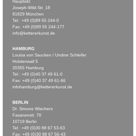
Hauptsitz
Joseph-Wild-Str. 18
81829 München
Tel.: +49 (0)89 55 244-0
Fax: +49 (0)89 55 244-177
info@kettererkunst.de
Auktion 479 - Lot 822
EMIL NOLDE
Herbstwolken, Friesland
, 1929
HAMBURG
Ergebnis:
€ 1.645.000
Louisa von Saucken / Undine Schleifer
Holstenwall 5
20355 Hamburg
Tel.: +49 (0)40 37 49 61-0
Fax: +49 (0)40 37 49 61-66
infohamburg@kettererkunst.de
BERLIN
Dr. Simone Wiechers
Fasanenstr. 70
Auktion 530 - Lot 81
10719 Berlin
EMIL NOLDE
Rittersporn und Silberpappeln
, 1929
Tel.: +49 (0)30 88 67 53-63
Ergebnis:
€ 1.165.000
Fax: +49 (0)30 88 67 56-43