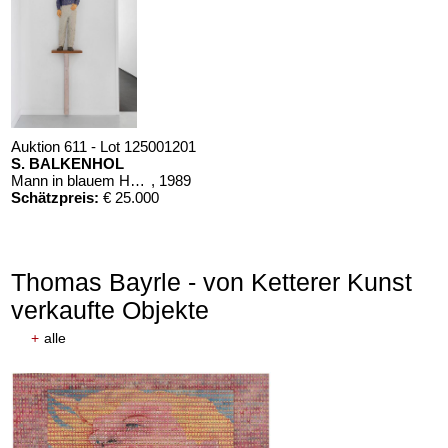
Auktion 611 - Lot 125001201
S. BALKENHOL
Mann in blauem Hemd
, 1989
Schätzpreis:
€ 25.000
Thomas Bayrle - von Ketterer Kunst
verkaufte Objekte
+
alle
Auktion 610 - Lot 426000268
MARC CHAGALL