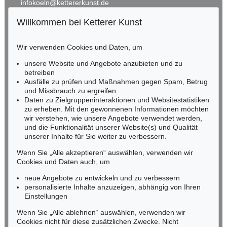
infokoeln@kettererkunst.de
Willkommen bei Ketterer Kunst
BADEN-WÜRTTEMBERG
HESSEN
Wir verwenden Cookies und Daten, um
RHEINLAND-PFALZ
Miriam Heß
unsere Website und Angebote anzubieten und zu
Tel.: +49 (0)62 21 58 80-038
betreiben
Ausfälle zu prüfen und Maßnahmen gegen Spam, Betrug
Fax: +49 (0)62 21 58 80-595
und Missbrauch zu ergreifen
infoheidelberg@kettererkunst.de
Daten zu Zielgruppeninteraktionen und Websitestatistiken
zu erheben. Mit den gewonnenen Informationen möchten
wir verstehen, wie unsere Angebote verwendet werden,
NORDDEUTSCHLAND
und die Funktionalität unserer Website(s) und Qualität
Nico Kassel, M.A.
unserer Inhalte für Sie weiter zu verbessern.
Tel.: +49 (0)89 55244-164
Mobil: +49 (0)171 8618661
Wenn Sie „Alle akzeptieren“ auswählen, verwenden wir
n.kassel@kettererkunst.de
Cookies und Daten auch, um
neue Angebote zu entwickeln und zu verbessern
personalisierte Inhalte anzuzeigen, abhängig von Ihren
Keine Auktion mehr verpassen!
Einstellungen
Wir informieren Sie rechtzeitig.
Wenn Sie „Alle ablehnen“ auswählen, verwenden wir
Cookies nicht für diese zusätzlichen Zwecke. Nicht