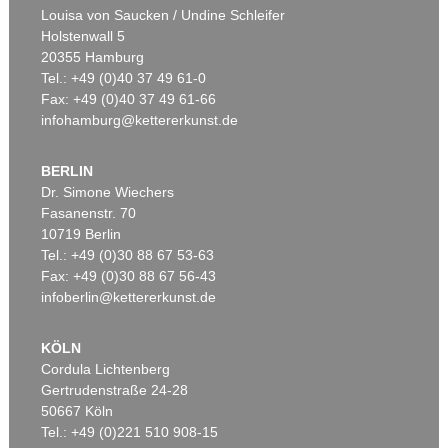
Louisa von Saucken / Undine Schleifer
Holstenwall 5
20355 Hamburg
Tel.: +49 (0)40 37 49 61-0
Fax: +49 (0)40 37 49 61-66
infohamburg@kettererkunst.de
BERLIN
Dr. Simone Wiechers
Fasanenstr. 70
Auktion 390 - Lot 1032
Auktion 404 - Lot 588
10719 Berlin
T. BAYRLE
THOMAS BAYRLE
Bonnie and Clyde
, 1969
AMSTERDAM
, 1974
Tel.: +49 (0)30 88 67 53-63
Ergebnis:
€ 1.000
Ergebnis:
€ 750
Fax: +49 (0)30 88 67 56-43
infoberlin@kettererkunst.de
KÖLN
Cordula Lichtenberg
Gertrudenstraße 24-28
50667 Köln
Tel.: +49 (0)221 510 908-15