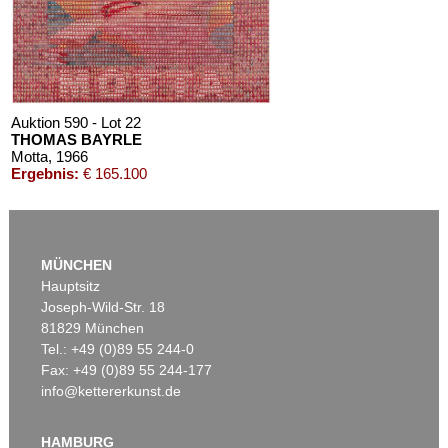
Chagall Lithographe. Mit Orig.-Zeichnung von Chagall
, 1963
Schätzpreis:
€ 3.000
Auktion 590 - Lot 22
THOMAS BAYRLE
Motta
, 1966
Ergebnis:
€ 165.100
Auktion 610 - Lot 426000326
Auktion 610 - Lot 426000371
THOMAS MANN
P. KÜPPERS
MÜNCHEN
Mario und der Zauberer
, 1998
Das Kestnerbuch
, 1919
Hauptsitz
Schätzpreis:
€ 1.000
Schätzpreis:
€ 1.000
Joseph-Wild-Str. 18
81829 München
Tel.: +49 (0)89 55 244-0
Fax: +49 (0)89 55 244-177
info@kettererkunst.de
Auktion 591 - Lot 105
THOMAS BAYRLE
Cowboy
, 1970
HAMBURG
Ergebnis:
€ 6.350