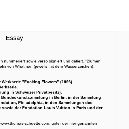
Essay
ch nummeriert sowie verso signiert und datiert. "Blumen
m Velin von Whatman (jeweils mit dem Wasserzeichen).
r Werkserie "Fucking Flowers" (1996).
erkserie.
ung in Schweizer Privatbesitz).
der Bundeskunstsammlung in Berlin, in der Sammlung
ndation, Philadelphia, in den Sammlungen des
owie der Fondation Louis Vuitton in Paris und der
s, www.thomas-schuette.com, unter der hier genannten