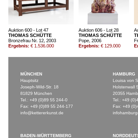
Auktion 600 - Lot 47
Auktion 606 - Lot 28
A
THOMAS SCHÜTTE
THOMAS SCHÜTTE
T
Bronzefrau Nr. 12
, 2003
Pope
, 2006
F
Ergebnis:
€ 1.536.000
Ergebnis:
€ 129.000
E
MÜNCHEN
HAMBURG
Hauptsitz
Louisa von S
Joseph-Wild-Str. 18
Holstenwall 
81829 München
20355 Hamb
Tel.: +49 (0)89 55 244-0
Tel.: +49 (0
Fax: +49 (0)89 55 244-177
Fax: +49 (0)
info@kettererkunst.de
infohamburg
Auktion 430 - Lot 1171
Auktion 378 - Lot 302
Online S
T. SCHÜTTE
THOMAS SCHÜTTE
THOMA
Volume II
, 2005
Krug
, 1996
Kartoffe
Ergebnis:
€ 4.920
Ergebnis:
€ 1.250
Ergebni
BADEN-WÜRTTEMBERG
NORDDEUT