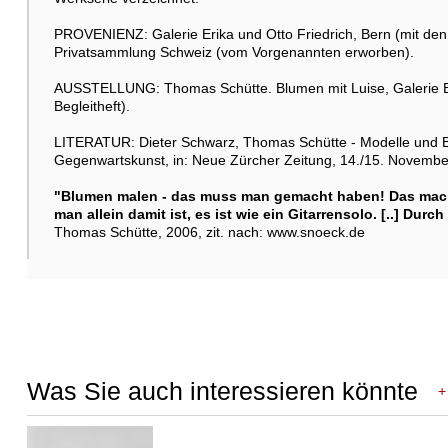
Weitere Abbildung
PROVENIENZ: Galerie Erika und Otto Friedrich, Bern (mit den 
Privatsammlung Schweiz (vom Vorgenannten erworben).
AUSSTELLUNG: Thomas Schütte. Blumen mit Luise, Galerie Eri
Begleitheft).
LITERATUR: Dieter Schwarz, Thomas Schütte - Modelle und Blu
Gegenwartskunst, in: Neue Zürcher Zeitung, 14./15. November
"Blumen malen - das muss man gemacht haben! Das macht
Weitere Abbildung
man allein damit ist, es ist wie ein Gitarrensolo. [..] Du
Thomas Schütte, 2006, zit. nach: www.snoeck.de
Weitere Abbildung
Was Sie auch interessieren könnte
+