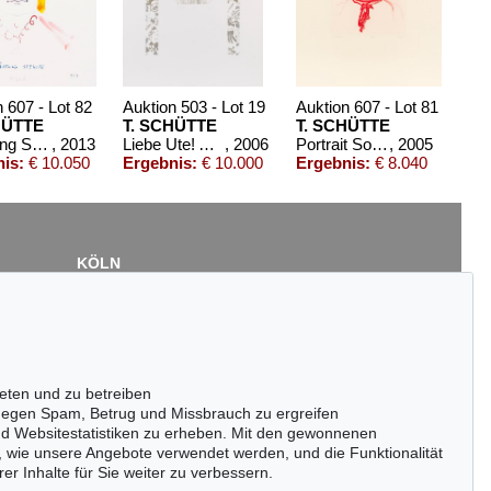
 607 - Lot 82
Auktion 503 - Lot 19
Auktion 607 - Lot 81
HÜTTE
T. SCHÜTTE
T. SCHÜTTE
Häuptling Seehope, 9.8.13
, 2013
Liebe Ute! Alles Gute!
, 2006
Portrait Sophie
, 2005
is:
€ 10.050
Ergebnis:
€ 10.000
Ergebnis:
€ 8.040
KÖLN
Cordula Lichtenberg
Gertrudenstraße 24-28
50667 Köln
Tel.: +49 (0)221 510 908-15
infokoeln@kettererkunst.de
eten und zu betreiben
egen Spam, Betrug und Missbrauch zu ergreifen
nd Websitestatistiken zu erheben. Mit den gewonnenen
, wie unsere Angebote verwendet werden, und die Funktionalität
er Inhalte für Sie weiter zu verbessern.
passen!