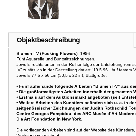
Weitere Abbildung
Objektbeschreibung
Blumen I-V (Fucking Flowers)
. 1996.
Fünf Aquarelle und Buntstiftzeichnungen.
Jeweils rechts unten in der Reihenfolge der Entstehung römis
IV" zusätzlich in der Darstellung datiert "19.5.96". Auf feste
Jeweils 77,5 x 56 cm (30,5 x 22 in), Blattgröße.
• Fünf aufeinanderfolgende Arbeiten "Blumen I-V" aus de
• Die großformatigsten Arbeiten innerhalb der gesamten W
Weitere Abbildung
• Erstmals auf dem Auktionsmarkt angeboten (seit Entsteh
• Weitere Arbeiten des Künstlers befinden sich u. a. in 
zeitgenössischer Zeichnungen der Judith Rothschild Fou
Centre Georges Pompidou, des ARC Musée d’Art Moderne s
Dia Art Foundation in New York
.
Die vorliegenden Arbeiten sind auf der Website des Künstler
Werkserie verzeichnet.