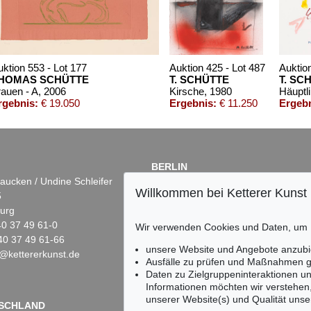
uktion 553 - Lot 177
Auktion 425 - Lot 487
Auktion
HOMAS SCHÜTTE
T. SCHÜTTE
T. SC
rauen - A
, 2006
Kirsche
, 1980
rgebnis:
€ 19.050
Ergebnis:
€ 11.250
Ergebn
BERLIN
aucken / Undine Schleifer
Dr. Simone Wiechers
Willkommen bei Ketterer Kunst
5
Fasanenstr. 70
urg
10719 Berlin
)40 37 49 61-0
Tel.: +49 (0)30 88 67 53-63
Wir verwenden Cookies und Daten, um
40 37 49 61-66
Fax: +49 (0)30 88 67 56-43
unsere Website und Angebote anzubi
@kettererkunst.de
infoberlin@kettererkunst.de
ale
Ausfälle zu prüfen und Maßnahmen g
S SCHÜTTE
Daten zu Zielgruppeninteraktionen u
ldruck
, 1990
Informationen möchten wir verstehen
s:
€ 1.125
unserer Website(s) und Qualität unser
Keine Auktion mehr ver
SCHLAND