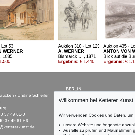
 Lot 53
Auktion 310 - Lot 1290
Auktion 435 - Lo
N WERNER
A. WERNER
ANTON VON 
t
, 1885
Bismarck und General von Hartmann vor Longchamps 1. März 1871
, 1871
1.500
Ergebnis:
€ 1.440
Ergebnis:
€ 1.
BERLIN
aucken / Undine Schleifer
Dr. Simone Wiechers
Willkommen bei Ketterer Kunst
5
Fasanenstr. 70
urg
10719 Berlin
)40 37 49 61-0
Tel.: +49 (0)30 88 67 53-63
Wir verwenden Cookies und Daten, um
40 37 49 61-66
Fax: +49 (0)30 88 67 56-43
unsere Website und Angebote anzubi
@kettererkunst.de
infoberlin@kettererkunst.de
 223
Auktion 435 - Lot 50
Auktion 402 - Lot 641
Aukti
Ausfälle zu prüfen und Maßnahmen g
A. WERNER
ANTON VON WERNER
ANT