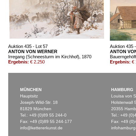
Auktion 435 - Lot 57
Auktion 435 -
ANTON VON WERNER
ANTON VO
Irregang (Schneesturm im Kirchhof)
, 1870
Bauerngehöf
Ergebnis:
€ 2.250
Ergebnis:
€ 
MÜNCHEN
HAMBURG
Hauptsitz
Louisa von S
Joseph-Wild-Str. 18
Holstenwall 
81829 München
20355 Hamb
Tel.: +49 (0)89 55 244-0
Tel.: +49 (0
Fax: +49 (0)89 55 244-177
Fax: +49 (0)
info@kettererkunst.de
infohamburg
Auktion 435 - Lot 54
Auktion 422 - Lot
ANTON VON WERNER
A. WERNER