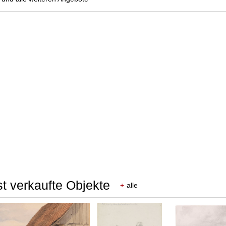
t verkaufte Objekte
+
alle