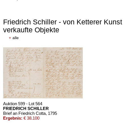
Friedrich Schiller - von Ketterer Kunst
verkaufte Objekte
+
alle
Auktion 610 - Lot 426000325
Auktion 610 - Lot 426000361
J. GOETHE
KARL MARX
Faust
, 1924
Das Kapital. Bd. II und III
, 1885
Schätzpreis:
€ 1.500
Schätzpreis:
€ 1.000
Auktion 599 - Lot 564
FRIEDRICH SCHILLER
Brief an Friedrich Cotta
, 1795
Ergebnis:
€ 38.100