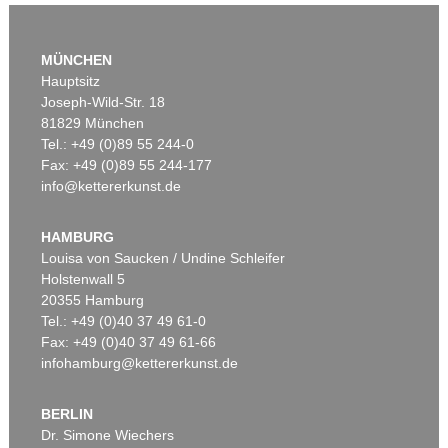
MÜNCHEN
Hauptsitz
Joseph-Wild-Str. 18
81829 München
Tel.: +49 (0)89 55 244-0
Fax: +49 (0)89 55 244-177
info@kettererkunst.de
Auktion 569 - Lot 44
FRIEDRICH SCHILLER
Eigh. Manuskriptfragment aus Phaedra
, 1804
HAMBURG
Ergebnis:
€ 31.250
Louisa von Saucken / Undine Schleifer
Holstenwall 5
20355 Hamburg
Tel.: +49 (0)40 37 49 61-0
Fax: +49 (0)40 37 49 61-66
infohamburg@kettererkunst.de
BERLIN
Dr. Simone Wiechers