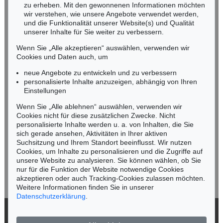
zu erheben. Mit den gewonnenen Informationen möchten
NORDDEUTSCHLAND
wir verstehen, wie unsere Angebote verwendet werden,
und die Funktionalität unserer Website(s) und Qualität
Nico Kassel, M.A.
unserer Inhalte für Sie weiter zu verbessern.
Tel.: +49 (0)89 55244-164
Mobil: +49 (0)171 8618661
Wenn Sie „Alle akzeptieren“ auswählen, verwenden wir
n.kassel@kettererkunst.de
Cookies und Daten auch, um
Auktion 549 - Lot 506
Auktion 445 - Lot 48
F. SCHILLER
F. SCHILLER
neue Angebote zu entwickeln und zu verbessern
Versuch über den Zusammenhang... 1 Beigabe
, 1780
Die Räuber
, 1781
personalisierte Inhalte anzuzeigen, abhängig von Ihren
Ergebnis:
€ 18.750
Ergebnis:
€ 15.600
Keine Auktion mehr verpassen!
Einstellungen
Wir informieren Sie rechtzeitig.
Wenn Sie „Alle ablehnen“ auswählen, verwenden wir
Cookies nicht für diese zusätzlichen Zwecke. Nicht
personalisierte Inhalte werden u. a. von Inhalten, die Sie
sich gerade ansehen, Aktivitäten in Ihrer aktiven
Suchsitzung und Ihrem Standort beeinflusst. Wir nutzen
Jetzt zum Newsletter anmelden >
Cookies, um Inhalte zu personalisieren und die Zugriffe auf
unsere Website zu analysieren. Sie können wählen, ob Sie
nur für die Funktion der Website notwendige Cookies
akzeptieren oder auch Tracking-Cookies zulassen möchten.
Weitere Informationen finden Sie in unserer
Auktion 526 - Lot 192
Auktion 509 - Lot 39
Datenschutzerklärung
.
F. SCHILLER
F. SCHILLER
Die Räuber
, 1781
Die Räuber
, 1781
© 2026 Ketterer Kunst GmbH & Co. KG
Ergebnis:
€ 15.000
Ergebnis:
€ 14.375