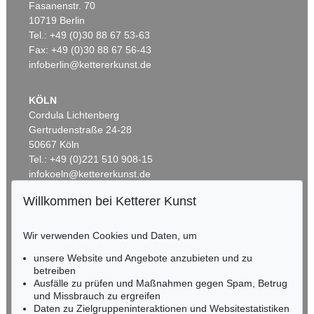
Fasanenstr. 70
Auktion 434 - Lot 57
10719 Berlin
FRIEDRICH VON SCHILLER
Eigh. Manuskriptfragment aus "Phaedra". 1804.
Tel.: +49 (0)30 88 67 53-63
, 1804
Fax: +49 (0)30 88 67 56-43
Ergebnis:
€ 25.800
infoberlin@kettererkunst.de
KÖLN
Cordula Lichtenberg
Gertrudenstraße 24-28
50667 Köln
Tel.: +49 (0)221 510 908-15
infokoeln@kettererkunst.de
Willkommen bei Ketterer Kunst
Auktion 549 - Lot 42
Auktion 430 - Lot 56
BADEN-WÜRTTEMBERG
F. SCHILLER
F. SCHILLER
HESSEN
Die Räuber
, 1781
Die Räuber. 1781
, 1781
Wir verwenden Cookies und Daten, um
Ergebnis:
€ 21.250
Ergebnis:
€ 20.400
RHEINLAND-PFALZ
Miriam Heß
unsere Website und Angebote anzubieten und zu
Tel.: +49 (0)62 21 58 80-038
betreiben
Fax: +49 (0)62 21 58 80-595
Ausfälle zu prüfen und Maßnahmen gegen Spam, Betrug
und Missbrauch zu ergreifen
infoheidelberg@kettererkunst.de
Daten zu Zielgruppeninteraktionen und Websitestatistiken