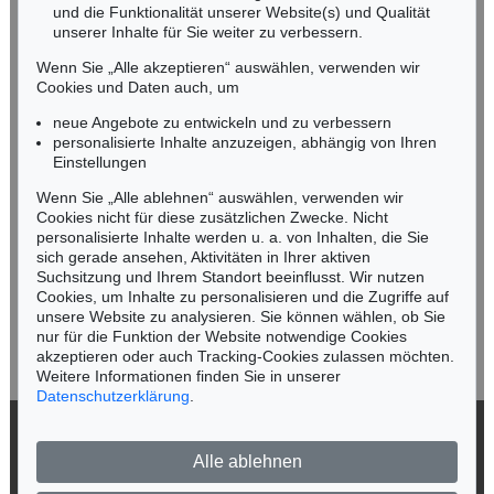
und die Funktionalität unserer Website(s) und Qualität
Nico Kassel, M.A.
unserer Inhalte für Sie weiter zu verbessern.
Tel.: +49 (0)89 55244-164
Mobil: +49 (0)171 8618661
Wenn Sie „Alle akzeptieren“ auswählen, verwenden wir
n.kassel@kettererkunst.de
Cookies und Daten auch, um
Auktion 424 - Lot 221
H. PECHSTEIN
neue Angebote zu entwickeln und zu verbessern
Bildnis Charlotte Cuhrt
, 1910
personalisierte Inhalte anzuzeigen, abhängig von Ihren
Ergebnis:
€ 817.000
Keine Auktion mehr verpassen!
Einstellungen
Wir informieren Sie rechtzeitig.
Wenn Sie „Alle ablehnen“ auswählen, verwenden wir
Cookies nicht für diese zusätzlichen Zwecke. Nicht
personalisierte Inhalte werden u. a. von Inhalten, die Sie
sich gerade ansehen, Aktivitäten in Ihrer aktiven
Suchsitzung und Ihrem Standort beeinflusst. Wir nutzen
Jetzt zum Newsletter anmelden >
Cookies, um Inhalte zu personalisieren und die Zugriffe auf
unsere Website zu analysieren. Sie können wählen, ob Sie
nur für die Funktion der Website notwendige Cookies
akzeptieren oder auch Tracking-Cookies zulassen möchten.
Weitere Informationen finden Sie in unserer
Auktion 432 - Lot 318
Datenschutzerklärung
.
HERMANN MAX PECHSTEIN
Stürmisches Wetter an der Ostsee (Beschienene Wellen)
, 1919
© 2026 Ketterer Kunst GmbH & Co. KG
Ergebnis:
€ 697.000
Alle ablehnen
Datenschutz
Impressum