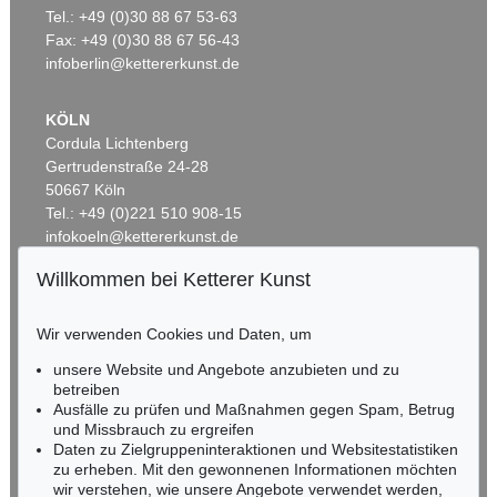
Zwei liegende Mädchen
, 1910
Schrei am Meer
, 1919
Tel.: +49 (0)30 88 67 53-63
Ergebnis:
€ 1.935.000
Ergebnis:
€ 1.500.000
Fax: +49 (0)30 88 67 56-43
infoberlin@kettererkunst.de
KÖLN
Cordula Lichtenberg
Gertrudenstraße 24-28
50667 Köln
Tel.: +49 (0)221 510 908-15
infokoeln@kettererkunst.de
Willkommen bei Ketterer Kunst
Auktion 496 - Lot 110
Auktion 409 - Lot 324
BADEN-WÜRTTEMBERG
H. PECHSTEIN
H. PECHSTEIN
HESSEN
Tänzer
, 1910
Lotte mit Kopftuch
, 1919
Wir verwenden Cookies und Daten, um
Ergebnis:
€ 1.225.000
Ergebnis:
€ 1.140.000
RHEINLAND-PFALZ
Miriam Heß
unsere Website und Angebote anzubieten und zu
Tel.: +49 (0)62 21 58 80-038
betreiben
Ausfälle zu prüfen und Maßnahmen gegen Spam, Betrug
Fax: +49 (0)62 21 58 80-595
und Missbrauch zu ergreifen
infoheidelberg@kettererkunst.de
Daten zu Zielgruppeninteraktionen und Websitestatistiken
zu erheben. Mit den gewonnenen Informationen möchten
wir verstehen, wie unsere Angebote verwendet werden,
NORDDEUTSCHLAND