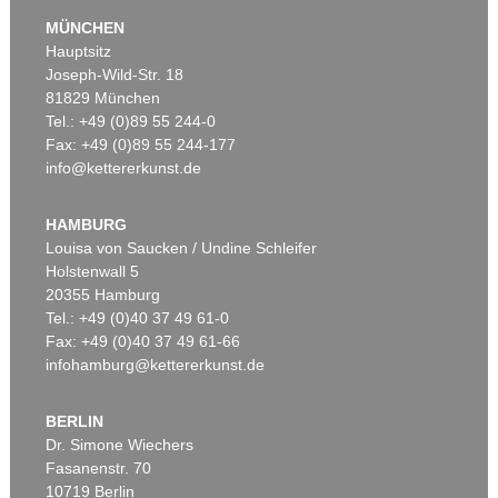
MÜNCHEN
Hauptsitz
Joseph-Wild-Str. 18
81829 München
Tel.: +49 (0)89 55 244-0
Fax: +49 (0)89 55 244-177
info@kettererkunst.de
Auktion 540 - Lot 16
HERMANN MAX PECHSTEIN
Die Ruhende
, 1911
HAMBURG
Ergebnis:
€ 2.226.000
Louisa von Saucken / Undine Schleifer
Holstenwall 5
20355 Hamburg
Tel.: +49 (0)40 37 49 61-0
Fax: +49 (0)40 37 49 61-66
infohamburg@kettererkunst.de
BERLIN
Dr. Simone Wiechers
Fasanenstr. 70
Auktion 606 - Lot 59
Auktion 409 - Lot 329
10719 Berlin
H. PECHSTEIN
H. PECHSTEIN