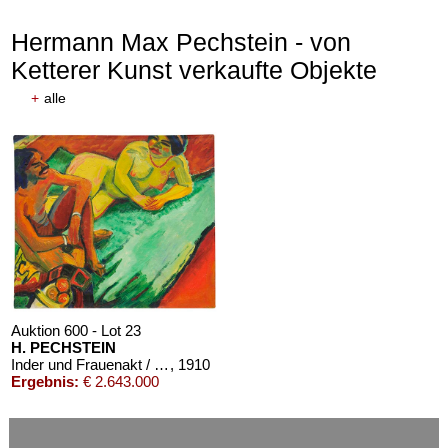
Hermann Max Pechstein - von
Ketterer Kunst verkaufte Objekte
+
alle
Auktion 610 - Lot 426000325
Auktion 610 - Lot 426000324
J. GOETHE
OSCAR WILDE
Faust
, 1924
Salomé
, 1930
Schätzpreis:
€ 1.500
Schätzpreis:
€ 1.000
Auktion 600 - Lot 23
H. PECHSTEIN
Inder und Frauenakt / Früchte (Rückseite)
, 1910
Ergebnis:
€ 2.643.000