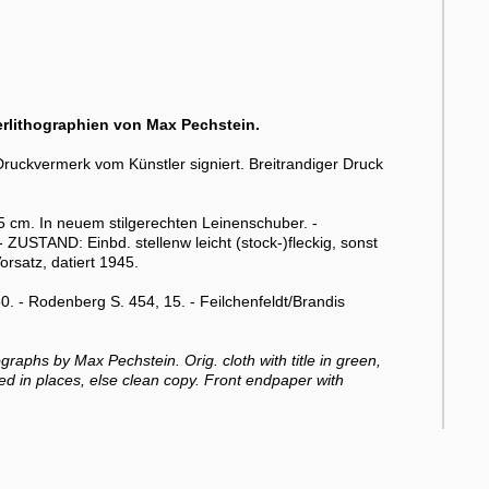
erlithographien von Max Pechstein.
ruckvermerk vom Künstler signiert. Breitrandiger Druck
,5 cm. In neuem stilgerechten Leinenschuber. -
ZUSTAND: Einbd. stellenw leicht (stock-)fleckig, sonst
satz, datiert 1945.
. - Rodenberg S. 454, 15. - Feilchenfeldt/Brandis
raphs by Max Pechstein. Orig. cloth with title in green,
oxed in places, else clean copy. Front endpaper with