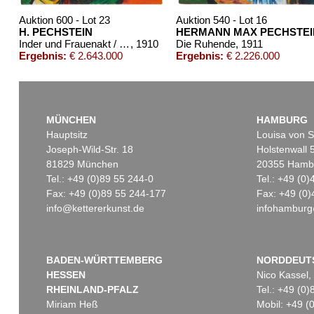
Auktion 600 - Lot 23
Auktion 540 - Lot 16
H. PECHSTEIN
HERMANN MAX PECHSTEI
Inder und Frauenakt / Früchte (Rückseite)
, 1910
Die Ruhende
, 1911
Ergebnis:
€ 2.643.000
Ergebnis:
€ 2.226.000
MÜNCHEN
HAMBURG
Hauptsitz
Louisa von S
Joseph-Wild-Str. 18
Holstenwall 
81829 München
20355 Hamb
Tel.: +49 (0)89 55 244-0
Tel.: +49 (0
Fax: +49 (0)89 55 244-177
Fax: +49 (0)
info@kettererkunst.de
infohamburg
Auktion 424 - Lot 221
Auktion 432 - Lot 318
H. PECHSTEIN
HERMANN MAX PECHSTEIN
Bildnis Charlotte Cuhrt
, 1910
Stürmisches Wetter an der Ostsee (Beschienene Wellen)
, 19
Ergebnis:
€ 817.000
Ergebnis:
€ 697.000
BADEN-WÜRTTEMBERG
NORDDEUT
HESSEN
Nico Kassel,
RHEINLAND-PFALZ
Tel.: +49 (0
Miriam Heß
Mobil: +49 