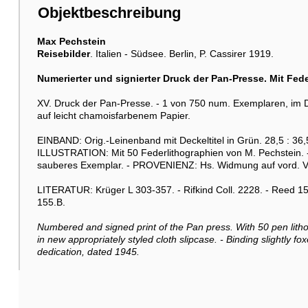
Objektbeschreibung
Max Pechstein
Reisebilder
. Italien - Südsee. Berlin, P. Cassirer 1919.
Numerierter und signierter Druck der Pan-Presse. Mit Fed
XV. Druck der Pan-Presse. - 1 von 750 num. Exemplaren, im D
auf leicht chamoisfarbenem Papier.
EINBAND: Orig.-Leinenband mit Deckeltitel in Grün. 28,5 : 36
ILLUSTRATION: Mit 50 Federlithographien von M. Pechstein. - 
sauberes Exemplar. - PROVENIENZ: Hs. Widmung auf vord. Vor
LITERATUR: Krüger L 303-357. - Rifkind Coll. 2228. - Reed 150
155.B.
Numbered and signed print of the Pan press. With 50 pen lithog
in new appropriately styled cloth slipcase. - Binding slightly f
dedication, dated 1945.