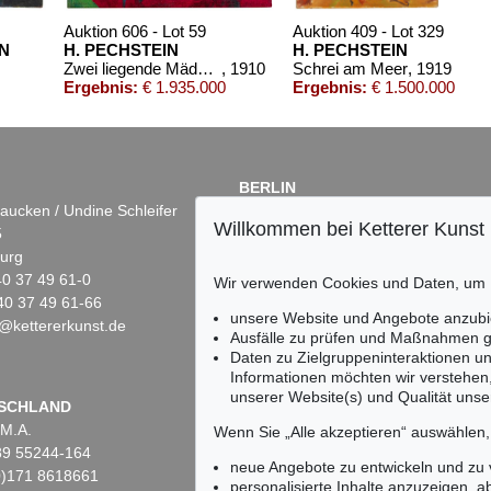
Auktion 606 - Lot 59
Auktion 409 - Lot 329
N
H. PECHSTEIN
H. PECHSTEIN
Zwei liegende Mädchen
, 1910
Schrei am Meer
, 1919
Ergebnis:
€ 1.935.000
Ergebnis:
€ 1.500.000
BERLIN
aucken / Undine Schleifer
Dr. Simone Wiechers
Willkommen bei Ketterer Kunst
5
Fasanenstr. 70
urg
10719 Berlin
)40 37 49 61-0
Tel.: +49 (0)30 88 67 53-63
Wir verwenden Cookies und Daten, um
40 37 49 61-66
Fax: +49 (0)30 88 67 56-43
unsere Website und Angebote anzubi
@kettererkunst.de
infoberlin@kettererkunst.de
Auktion 415 - Lot 315
Auktion 424 - Lot 228
Au
Ausfälle zu prüfen und Maßnahmen g
H. PECHSTEIN
H. PECHSTEIN
H
Daten zu Zielgruppeninteraktionen u
19
Boote am Dangaster Priel / Kühe
, 1910
Im Freien
, 1920
Wi
Informationen möchten wir verstehen
Ergebnis:
€ 660.000
Ergebnis:
€ 612.500
Er
unserer Website(s) und Qualität unser
Keine Auktion mehr ver
SCHLAND
 M.A.
Wir informieren Sie recht
Wenn Sie „Alle akzeptieren“ auswählen
)89 55244-164
neue Angebote zu entwickeln und zu
(0)171 8618661
personalisierte Inhalte anzuzeigen, a