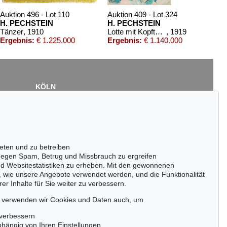
Auktion 496 - Lot 110
Auktion 409 - Lot 324
H. PECHSTEIN
H. PECHSTEIN
Tänzer
, 1910
Lotte mit Kopftuch
, 1919
Ergebnis:
€ 1.225.000
Ergebnis:
€ 1.140.000
KÖLN
Cordula Lichtenberg
Gertrudenstraße 24-28
50667 Köln
Tel.: +49 (0)221 510 908-15
infokoeln@kettererkunst.de
eten und zu betreiben
ktion 436 - Lot 266
egen Spam, Betrug und Missbrauch zu ergreifen
ERMANN MAX PECHSTEIN
nd Websitestatistiken zu erheben. Mit den gewonnenen
ntermorgen
, 1952
, wie unsere Angebote verwendet werden, und die Funktionalität
gebnis:
€ 537.500
er Inhalte für Sie weiter zu verbessern.
passen!
zeitig.
, verwenden wir Cookies und Daten auch, um
 verbessern
bhängig von Ihren Einstellungen