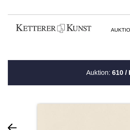
AUKTI
Auktion:
610 /