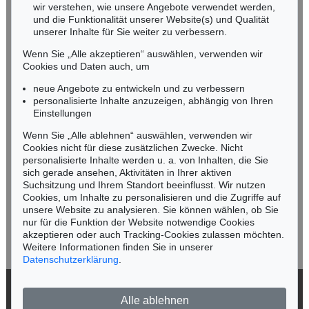
wir verstehen, wie unsere Angebote verwendet werden,
NORDDEUTSCHLAND
und die Funktionalität unserer Website(s) und Qualität
Nico Kassel, M.A.
unserer Inhalte für Sie weiter zu verbessern.
Tel.: +49 (0)89 55244-164
Wenn Sie „Alle akzeptieren“ auswählen, verwenden wir
Mobil: +49 (0)171 8618661
Cookies und Daten auch, um
n.kassel@kettererkunst.de
neue Angebote zu entwickeln und zu verbessern
personalisierte Inhalte anzuzeigen, abhängig von Ihren
Einstellungen
Keine Auktion mehr verpassen!
Wenn Sie „Alle ablehnen“ auswählen, verwenden wir
Wir informieren Sie rechtzeitig.
Cookies nicht für diese zusätzlichen Zwecke. Nicht
personalisierte Inhalte werden u. a. von Inhalten, die Sie
sich gerade ansehen, Aktivitäten in Ihrer aktiven
Suchsitzung und Ihrem Standort beeinflusst. Wir nutzen
Cookies, um Inhalte zu personalisieren und die Zugriffe auf
Jetzt zum Newsletter anmelden >
unsere Website zu analysieren. Sie können wählen, ob Sie
nur für die Funktion der Website notwendige Cookies
akzeptieren oder auch Tracking-Cookies zulassen möchten.
Weitere Informationen finden Sie in unserer
Datenschutzerklärung
.
© 2026 Ketterer Kunst GmbH & Co. KG
Alle ablehnen