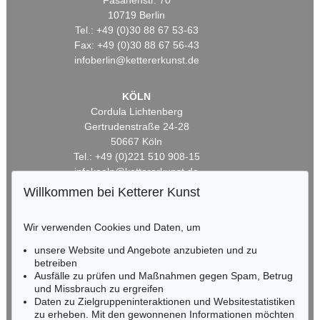
Fasanenstr. 70
10719 Berlin
Tel.: +49 (0)30 88 67 53-63
Fax: +49 (0)30 88 67 56-43
infoberlin@kettererkunst.de
KÖLN
Cordula Lichtenberg
Gertrudenstraße 24-28
50667 Köln
Tel.: +49 (0)221 510 908-15
infokoeln@kettererkunst.de
Willkommen bei Ketterer Kunst
BADEN-WÜRTTEMBERG
HESSEN
Wir verwenden Cookies und Daten, um
RHEINLAND-PFALZ
unsere Website und Angebote anzubieten und zu
Miriam Heß
betreiben
Tel.: +49 (0)62 21 58 80-038
Ausfälle zu prüfen und Maßnahmen gegen Spam, Betrug
Fax: +49 (0)62 21 58 80-595
und Missbrauch zu ergreifen
infoheidelberg@kettererkunst.de
Daten zu Zielgruppeninteraktionen und Websitestatistiken
zu erheben. Mit den gewonnenen Informationen möchten