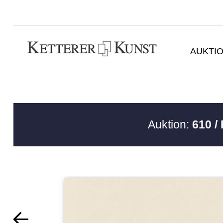
AUKTI
Auktion:
610 /