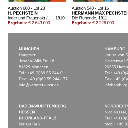
Auktion 600 - Lot 23
Auktion 540 - Lot 16
H. PECHSTEIN
HERMANN MAX PECHSTEI
Inder und Frauenakt / Früchte (Rückseite)
, 1910
Die Ruhende
, 1911
Ergebnis:
€ 2.643.000
Ergebnis:
€ 2.226.000
MÜNCHEN
HAMBURG
Hauptsitz
Louisa von S
Joseph-Wild-Str. 18
Holstenwall 
81829 München
20355 Hamb
Tel.: +49 (0)89 55 244-0
Tel.: +49 (0
Fax: +49 (0)89 55 244-177
Fax: +49 (0)
info@kettererkunst.de
infohamburg
Auktion 424 - Lot 221
Auktion 432 - Lot 318
H. PECHSTEIN
HERMANN MAX PECHSTEIN
Bildnis Charlotte Cuhrt
, 1910
Stürmisches Wetter an der Ostsee (Beschienene Wellen)
, 19
Ergebnis:
€ 817.000
Ergebnis:
€ 697.000
BADEN-WÜRTTEMBERG
NORDDEUT
HESSEN
Nico Kassel,
RHEINLAND-PFALZ
Tel.: +49 (0
Miriam Heß
Mobil: +49 