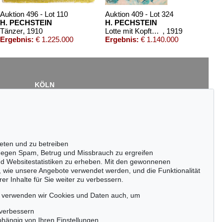
Auktion 496 - Lot 110
Auktion 409 - Lot 324
H. PECHSTEIN
H. PECHSTEIN
Tänzer
, 1910
Lotte mit Kopftuch
, 1919
Ergebnis:
€ 1.225.000
Ergebnis:
€ 1.140.000
KÖLN
Cordula Lichtenberg
Gertrudenstraße 24-28
50667 Köln
Tel.: +49 (0)221 510 908-15
infokoeln@kettererkunst.de
eten und zu betreiben
ktion 436 - Lot 266
egen Spam, Betrug und Missbrauch zu ergreifen
ERMANN MAX PECHSTEIN
nd Websitestatistiken zu erheben. Mit den gewonnenen
ntermorgen
, 1952
, wie unsere Angebote verwendet werden, und die Funktionalität
gebnis:
€ 537.500
er Inhalte für Sie weiter zu verbessern.
passen!
zeitig.
, verwenden wir Cookies und Daten auch, um
 verbessern
bhängig von Ihren Einstellungen