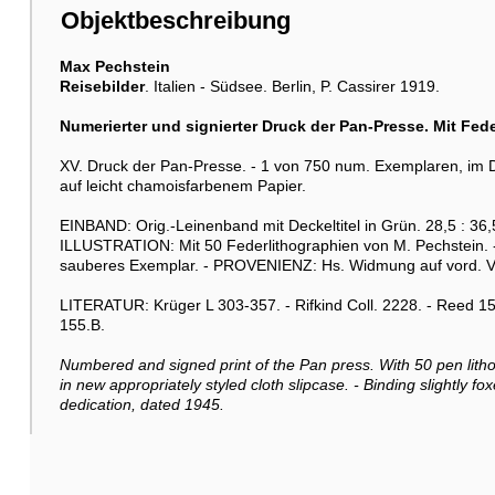
Objektbeschreibung
Max Pechstein
Reisebilder
. Italien - Südsee. Berlin, P. Cassirer 1919.
Numerierter und signierter Druck der Pan-Presse. Mit Fed
XV. Druck der Pan-Presse. - 1 von 750 num. Exemplaren, im D
auf leicht chamoisfarbenem Papier.
EINBAND: Orig.-Leinenband mit Deckeltitel in Grün. 28,5 : 36
ILLUSTRATION: Mit 50 Federlithographien von M. Pechstein. - 
sauberes Exemplar. - PROVENIENZ: Hs. Widmung auf vord. Vor
LITERATUR: Krüger L 303-357. - Rifkind Coll. 2228. - Reed 150
155.B.
Numbered and signed print of the Pan press. With 50 pen lithog
in new appropriately styled cloth slipcase. - Binding slightly f
dedication, dated 1945.