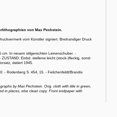
erlithographien von Max Pechstein.
ruckvermerk vom Künstler signiert. Breitrandiger Druck
,5 cm. In neuem stilgerechten Leinenschuber. -
ZUSTAND: Einbd. stellenw leicht (stock-)fleckig, sonst
satz, datiert 1945.
. - Rodenberg S. 454, 15. - Feilchenfeldt/Brandis
raphs by Max Pechstein. Orig. cloth with title in green,
oxed in places, else clean copy. Front endpaper with