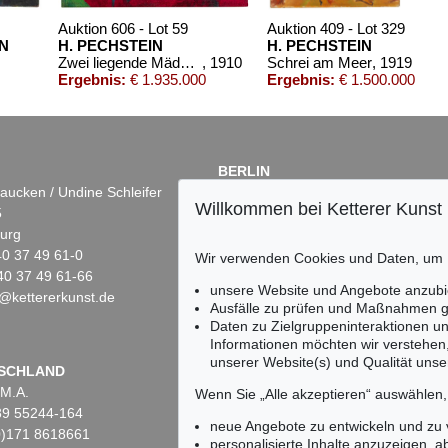
Auktion 606 - Lot 59
Auktion 409 - Lot 329
N
H. PECHSTEIN
H. PECHSTEIN
Zwei liegende Mädchen
, 1910
Schrei am Meer
, 1919
Ergebnis:
€ 1.935.000
Ergebnis:
€ 1.500.000
BERLIN
aucken / Undine Schleifer
Dr. Simone Wiechers
Willkommen bei Ketterer Kunst
5
Fasanenstr. 70
urg
10719 Berlin
)40 37 49 61-0
Tel.: +49 (0)30 88 67 53-63
Wir verwenden Cookies und Daten, um
40 37 49 61-66
Fax: +49 (0)30 88 67 56-43
unsere Website und Angebote anzubi
@kettererkunst.de
infoberlin@kettererkunst.de
Auktion 415 - Lot 315
Auktion 424 - Lot 228
Au
Ausfälle zu prüfen und Maßnahmen g
H. PECHSTEIN
H. PECHSTEIN
H
Daten zu Zielgruppeninteraktionen u
19
Boote am Dangaster Priel / Kühe
, 1910
Im Freien
, 1920
Wi
Informationen möchten wir verstehen
Ergebnis:
€ 660.000
Ergebnis:
€ 612.500
Er
unserer Website(s) und Qualität unser
Keine Auktion mehr ver
SCHLAND
 M.A.
Wir informieren Sie recht
Wenn Sie „Alle akzeptieren“ auswählen
)89 55244-164
neue Angebote zu entwickeln und zu
(0)171 8618661
personalisierte Inhalte anzuzeigen, a